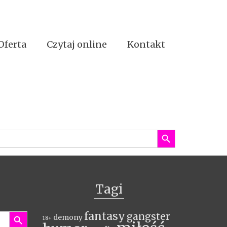
Oferta
Czytaj online
Kontakt
Search Button
Tagi
Search Button
fantasy
gangster
demony
18+