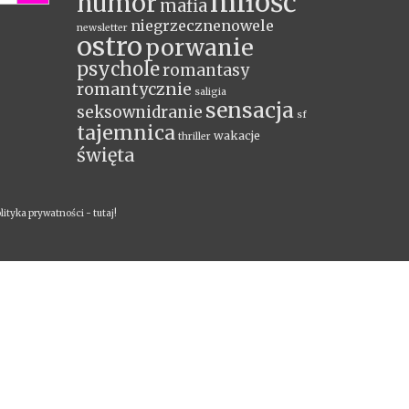
miłość
humor
mafia
niegrzecznenowele
newsletter
ostro
porwanie
psychole
romantasy
romantycznie
saligia
sensacja
seksownidranie
sf
tajemnica
wakacje
thriller
święta
lityka prywatności -
tutaj!