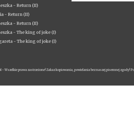
eszka
-
Return (II)
ia
-
Return (II)
eszka
-
Return (II)
eszka
-
The king of joke (I)
areta
-
The king of joke (I)
- Wszelkie prawa zastrzeżone! Zakaz kopiowania, powielania bez naszej pisemnej zgody! Po