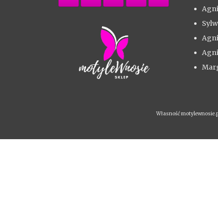
Agni
Sylw
Agni
Agni
Marg
Własność motylewnosie.pl 