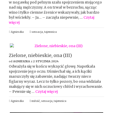
w nogawkę pod pełnym szału spojrzeniem stojącego
nad nią mężczyzny. A on trwał w bezruchu, sącząc
wino i tylko ciemne źrenice wskazywały, jak bardzo
był wściekły. – Ja… – zaczęła niepewnie, …
Czytaj
więcej
Agnieszka
sensacja
,
tajemnica
Zielone, niebieskie, ona (III)
od
AGNIESZKA
z
2 STYCZNIA 2024
Odważyła się w końcu wykręcić głowę. Napotkała
spojrzenie jego oczu. Uśmiechał się, a ich kąciki
marszczyły się zabawnie, nadając twarzy nieco
figlarny wyraz. Lecz to tylko pozory, bo ona widziała
malujący się w nich uczuciowy chłód i wyrachowanie.
– Pewnie się …
Czytaj więcej
Agnieszka
miłość
,
sensacja
,
tajemnica