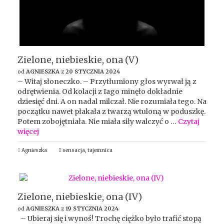
Zielone, niebieskie, ona (V)
od
AGNIESZKA
z
20 STYCZNIA 2024
– Witaj słoneczko. – Przytłumiony głos wyrwał ją z
odrętwienia. Od kolacji z Iago minęło dokładnie
dziesięć dni. A on nadal milczał. Nie rozumiała tego. Na
początku nawet płakała z twarzą wtuloną w poduszkę.
Potem zobojętniała. Nie miała siły walczyć o …
Czytaj
więcej
Agnieszka
sensacja
,
tajemnica
Zielone, niebieskie, ona (IV)
od
AGNIESZKA
z
19 STYCZNIA 2024
– Ubieraj się i wynoś! Trochę ciężko było trafić stopą