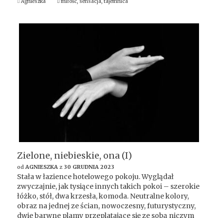
Agnieszka
miłość
,
sensacja
,
tajemnica
Zielone, niebieskie, ona (I)
od
AGNIESZKA
z
30 GRUDNIA 2023
Stała w łazience hotelowego pokoju. Wyglądał
zwyczajnie, jak tysiące innych takich pokoi – szerokie
łóżko, stół, dwa krzesła, komoda. Neutralne kolory,
obraz na jednej ze ścian, nowoczesny, futurystyczny,
dwie barwne plamy przeplatające się ze sobą niczym