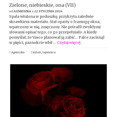
Zielone, niebieskie, ona (VII)
od
AGNIESZKA
z
22 STYCZNIA 2024
Spała wtulona w poduszkę, przykryta zaledwie
skrawkiem materiału. Stał oparty o framugę okna,
wpatrzony w nią, zmęczony. Nie potrafił zwykłymi
słowami opisać tego, co go przepełniało. A kiedy
pomyślał, że Vasco planował ją zabić… Palce zacisnął
w pięści, paznokcie wbił …
Czytaj więcej
Agnieszka
miłość
,
tajemnica