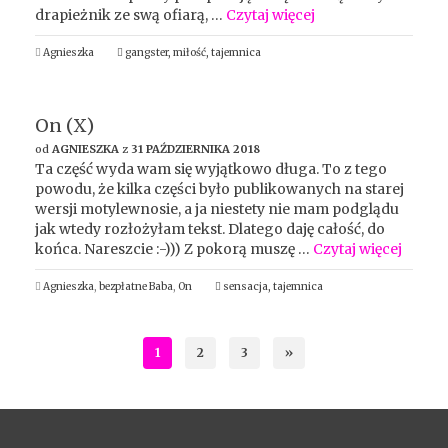
drapieżnik ze swą ofiarą, …
Czytaj więcej
Agnieszka
gangster
,
miłość
,
tajemnica
On (X)
od
AGNIESZKA
z
31 PAŹDZIERNIKA 2018
Ta część wyda wam się wyjątkowo długa. To z tego
powodu, że kilka części było publikowanych na starej
wersji motylewnosie, a ja niestety nie mam podglądu
jak wtedy rozłożyłam tekst. Dlatego daję całość, do
końca. Nareszcie :-))) Z pokorą muszę …
Czytaj więcej
Agnieszka
,
bezpłatne Baba
,
On
sensacja
,
tajemnica
1
2
3
»