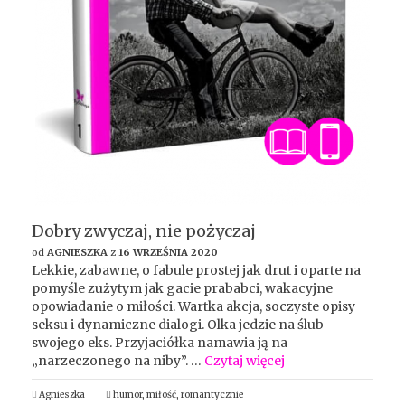
Dobry zwyczaj, nie pożyczaj
od
AGNIESZKA
z
16 WRZEŚNIA 2020
Lekkie, zabawne, o fabule prostej jak drut i oparte na
pomyśle zużytym jak gacie prababci, wakacyjne
opowiadanie o miłości. Wartka akcja, soczyste opisy
seksu i dynamiczne dialogi. Olka jedzie na ślub
swojego eks. Przyjaciółka namawia ją na
„narzeczonego na niby”. …
Czytaj więcej
Agnieszka
humor
,
miłość
,
romantycznie