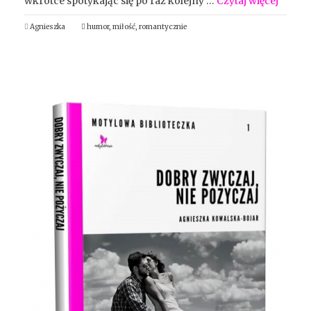
wkrótce spotykając się po raz kolejny …
Czytaj więcej
Agnieszka
humor
,
miłość
,
romantycznie