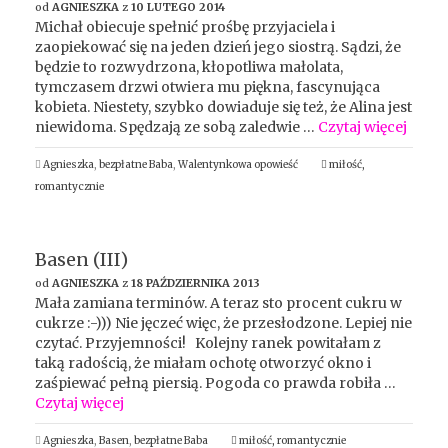
od
AGNIESZKA
z
10 LUTEGO 2014
Michał obiecuje spełnić prośbę przyjaciela i
zaopiekować się na jeden dzień jego siostrą. Sądzi, że
będzie to rozwydrzona, kłopotliwa małolata,
tymczasem drzwi otwiera mu piękna, fascynująca
kobieta. Niestety, szybko dowiaduje się też, że Alina jest
niewidoma. Spędzają ze sobą zaledwie …
Czytaj więcej
Agnieszka
,
bezpłatne Baba
,
Walentynkowa opowieść
miłość
,
romantycznie
Basen (III)
od
AGNIESZKA
z
18 PAŹDZIERNIKA 2013
Mała zamiana terminów. A teraz sto procent cukru w
cukrze :-))) Nie jęczeć więc, że przesłodzone. Lepiej nie
czytać. Przyjemności! Kolejny ranek powitałam z
taką radością, że miałam ochotę otworzyć okno i
zaśpiewać pełną piersią. Pogoda co prawda robiła …
Czytaj więcej
Agnieszka
,
Basen
,
bezpłatne Baba
miłość
,
romantycznie