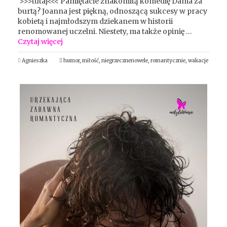
>>>tutaj<<< Pamiętacie znakomitą komedię Dama za
burtą? Joanna jest piękną, odnoszącą sukcesy w pracy
kobietą i najmłodszym dziekanem w historii
renomowanej uczelni. Niestety, ma także opinię …
Czytaj więcej
Agnieszka
humor
,
miłość
,
niegrzecznenowele
,
romantycznie
,
wakacje