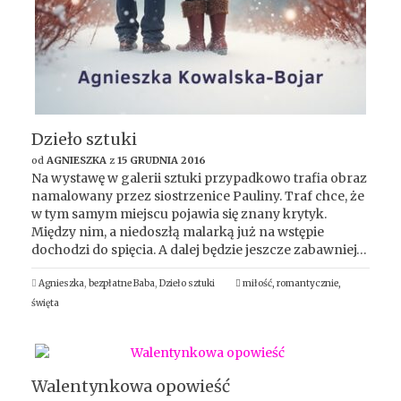
Dzieło sztuki
od
AGNIESZKA
z
15 GRUDNIA 2016
Na wystawę w galerii sztuki przypadkowo trafia obraz
namalowany przez siostrzenice Pauliny. Traf chce, że
w tym samym miejscu pojawia się znany krytyk.
Między nim, a niedoszłą malarką już na wstępie
dochodzi do spięcia. A dalej będzie jeszcze zabawniej…
Agnieszka
,
bezpłatne Baba
,
Dzieło sztuki
miłość
,
romantycznie
,
święta
Walentynkowa opowieść