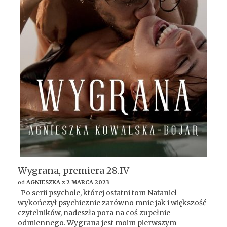
Wygrana, premiera 28.IV
od
AGNIESZKA
z
2 MARCA 2023
Po serii psychole, której ostatni tom Nataniel
wykończył psychicznie zarówno mnie jak i większość
czytelników, nadeszła pora na coś zupełnie
odmiennego. Wygrana jest moim pierwszym