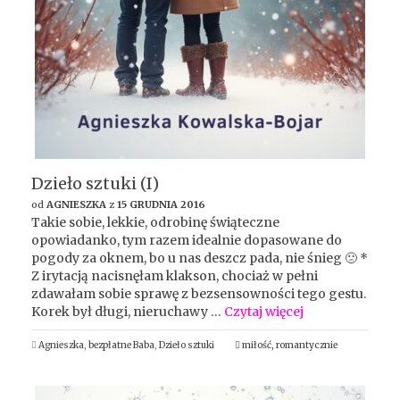
Dzieło sztuki (I)
od
AGNIESZKA
z
15 GRUDNIA 2016
Takie sobie, lekkie, odrobinę świąteczne
opowiadanko, tym razem idealnie dopasowane do
pogody za oknem, bo u nas deszcz pada, nie śnieg 🙁 *
Z irytacją nacisnęłam klakson, chociaż w pełni
zdawałam sobie sprawę z bezsensowności tego gestu.
Korek był długi, nieruchawy …
Czytaj więcej
Agnieszka
,
bezpłatne Baba
,
Dzieło sztuki
miłość
,
romantycznie