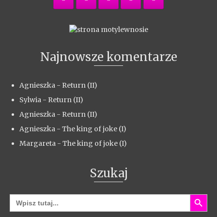
Najnowsze komentarze
Agnieszka
-
Return (II)
Sylwia
-
Return (II)
Agnieszka
-
Return (II)
Agnieszka
-
The king of joke (I)
Margareta
-
The king of joke (I)
Szukaj
Search Button
Search
for: