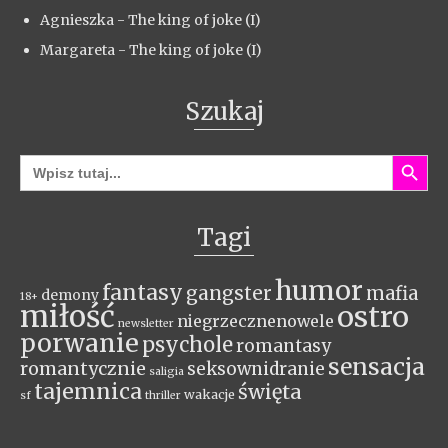
Agnieszka
-
The king of joke (I)
Margareta
-
The king of joke (I)
Szukaj
Search Button
Search
for:
Tagi
humor
fantasy
gangster
mafia
demony
18+
miłość
ostro
niegrzecznenowele
newsletter
porwanie
psychole
romantasy
sensacja
romantycznie
seksownidranie
saligia
tajemnica
święta
wakacje
sf
thriller