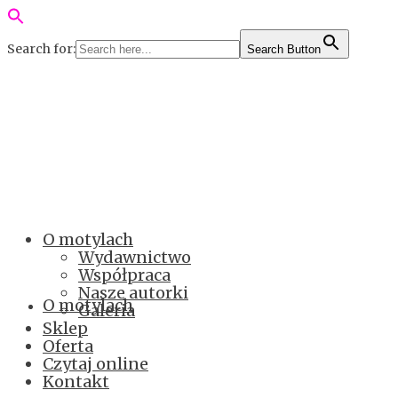
Search for:
Search Button
O motylach
Wydawnictwo
Współpraca
Nasze autorki
O motylach
Galeria
Sklep
Oferta
Czytaj online
Kontakt