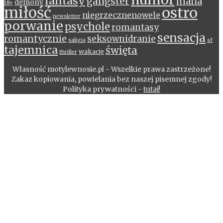
fantasy
gangster
mafia
demony
18+
miłość
ostro
niegrzecznenowele
newsletter
porwanie
psychole
romantasy
sensacja
romantycznie
seksownidranie
saligia
sf
tajemnica
święta
wakacje
thriller
Własność motylewnosie.pl - Wszelkie prawa zastrzeżone!
Zakaz kopiowania, powielania bez naszej pisemnej zgody!
Polityka prywatności -
tutaj!