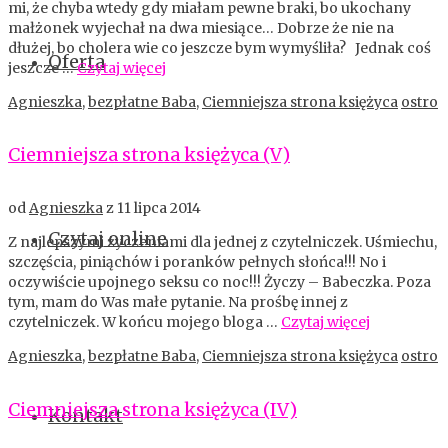
mi, że chyba wtedy gdy miałam pewne braki, bo ukochany
małżonek wyjechał na dwa miesiące… Dobrze że nie na
dłużej, bo cholera wie co jeszcze bym wymyśliła? Jednak coś
Oferta
jeszcze …
Czytaj więcej
Agnieszka
,
bezpłatne Baba
,
Ciemniejsza strona księżyca
ostro
Ciemniejsza strona księżyca (V)
od
Agnieszka
z
11 lipca 2014
Czytaj online
Z najlepszymi życzeniami dla jednej z czytelniczek. Uśmiechu,
szczęścia, piniąchów i poranków pełnych słońca!!! No i
oczywiście upojnego seksu co noc!!! Życzy – Babeczka. Poza
tym, mam do Was małe pytanie. Na prośbę innej z
czytelniczek. W końcu mojego bloga …
Czytaj więcej
Agnieszka
,
bezpłatne Baba
,
Ciemniejsza strona księżyca
ostro
Ciemniejsza strona księżyca (IV)
Kontakt