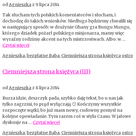
od
Agnieszka
z
9 lipca 2014
Tak słucham tych polskich komentatorów i słucham, i
dochodzę do takich wniosków. Niedługo będziemy chwalili się
w następujący sposób: w drużynie Ghany gra Bungu Mungu,
którego dziadek pożarł polskiego misjonarza, mamy więc
wyraźny rodzimy akcent na tych mistrzostwach. Albo: w …
Czytaj więcej
Agnieszka
,
bezpłatne Baba
,
Ciemniejsza strona księżyca
ostro
Ciemniejsza strona księżyca (III)
od
Agnieszka
z
8 lipca 2014
Burza idzie, deszczyk pada, szybko daję tekst, bo u nas jak
tylko zagrzmi, to prąd wyłączają 🙂 Kończymy wszystkie
rozpoczęte wątki, bo już mam nowy, cudowny pomysł na
kolejne opowiadanie. Tym razem coś w stylu Czasu. W jałowe
dyskusje na …
Czytaj więcej
Agnieszka
,
bezpłatne Baba
,
Ciemniejsza strona księżyca
ostro