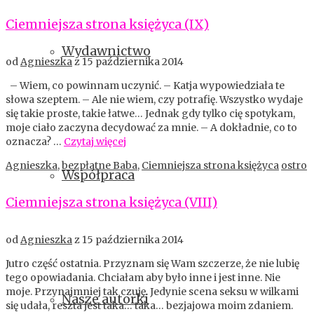
Ciemniejsza strona księżyca (IX)
Wydawnictwo
od
Agnieszka
z
15 października 2014
– Wiem, co powinnam uczynić. – Katja wypowiedziała te
słowa szeptem. – Ale nie wiem, czy potrafię. Wszystko wydaje
się takie proste, takie łatwe… Jednak gdy tylko cię spotykam,
moje ciało zaczyna decydować za mnie. – A dokładnie, co to
oznacza? …
Czytaj więcej
Agnieszka
,
bezpłatne Baba
,
Ciemniejsza strona księżyca
ostro
Współpraca
Ciemniejsza strona księżyca (VIII)
od
Agnieszka
z
15 października 2014
Jutro część ostatnia. Przyznam się Wam szczerze, że nie lubię
tego opowiadania. Chciałam aby było inne i jest inne. Nie
moje. Przynajmniej tak czuję. Jedynie scena seksu w wilkami
Nasze autorki
się udała, reszta jest taka… taka… bezjajowa moim zdaniem.