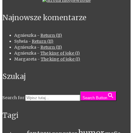
Najnowsze komentarze
Agnieszka
-
Return (II)
Sylwia
-
Return (II)
Agnieszka
-
Return (II)
Agnieszka
-
The king of joke (I)
Margareta
-
The king of joke (I)
Szukaj
Search for:
Search Button
Tagi
humor