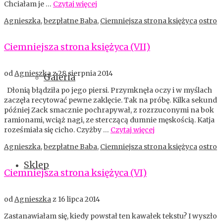
Chciałam je …
Czytaj więcej
Agnieszka
,
bezpłatne Baba
,
Ciemniejsza strona księżyca
ostro
Ciemniejsza strona księżyca (VII)
od
Agnieszka
z
28 sierpnia 2014
Galeria
Dłonią błądziła po jego piersi. Przymknęła oczy i w myślach
zaczęła recytować pewne zaklęcie. Tak na próbę. Kilka sekund
później Zack smacznie pochrapywał, z rozrzuconymi na bok
ramionami, wciąż nagi, ze sterczącą dumnie męskością. Katja
roześmiała się cicho. Czyżby …
Czytaj więcej
Agnieszka
,
bezpłatne Baba
,
Ciemniejsza strona księżyca
ostro
Sklep
Ciemniejsza strona księżyca (VI)
od
Agnieszka
z
16 lipca 2014
Zastanawiałam się, kiedy powstał ten kawałek tekstu? I wyszło