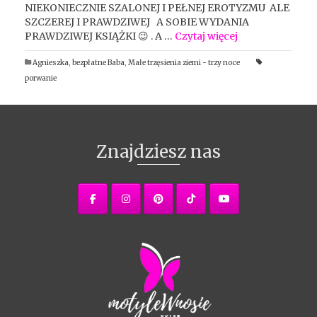
NIEKONIECZNIE SZALONEJ I PEŁNEJ EROTYZMU ALE
SZCZEREJ I PRAWDZIWEJ A SOBIE WYDANIA
PRAWDZIWEJ KSIĄŻKI 😉 . A …
Czytaj więcej
Agnieszka
,
bezpłatne Baba
,
Małe trzęsienia ziemi - trzy noce
porwanie
Znajdziesz nas