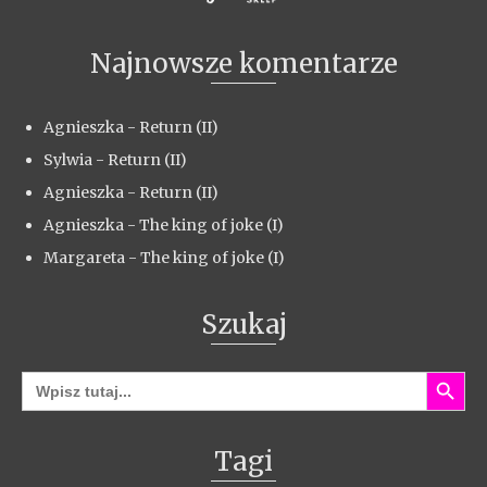
Najnowsze komentarze
Agnieszka
-
Return (II)
Sylwia
-
Return (II)
Agnieszka
-
Return (II)
Agnieszka
-
The king of joke (I)
Margareta
-
The king of joke (I)
Szukaj
Search Button
Search
for:
Tagi