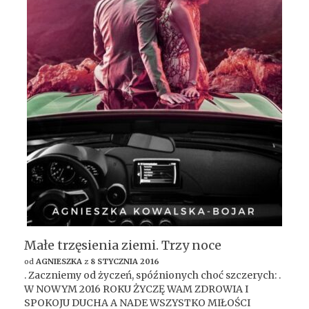
Małe trzęsienia ziemi. Trzy noce
od
AGNIESZKA
z
8 STYCZNIA 2016
. Zaczniemy od życzeń, spóźnionych choć szczerych: .
W NOWYM 2016 ROKU ŻYCZĘ WAM ZDROWIA I
SPOKOJU DUCHA A NADE WSZYSTKO MIŁOŚCI