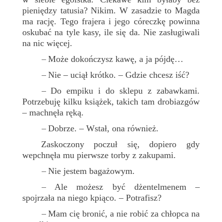
pieniędzy tatusia? Nikim. W zasadzie to Magda
ma rację. Tego frajera i jego córeczkę powinna
oskubać na tyle kasy, ile się da. Nie zasługiwali
na nic więcej.
Może dokończysz kawę, a ja pójdę…
–
Nie – uciął krótko. – Gdzie chcesz iść?
–
Do empiku i do sklepu z zabawkami.
–
Potrzebuję kilku książek, takich tam drobiazgów
– machnęła ręką.
Dobrze. – Wstał, ona również.
–
Zaskoczony poczuł się, dopiero gdy
wepchnęła mu pierwsze torby z zakupami.
Nie jestem bagażowym.
–
Ale możesz być dżentelmenem –
–
spojrzała na niego kpiąco. – Potrafisz?
Mam cię bronić, a nie robić za chłopca na
–