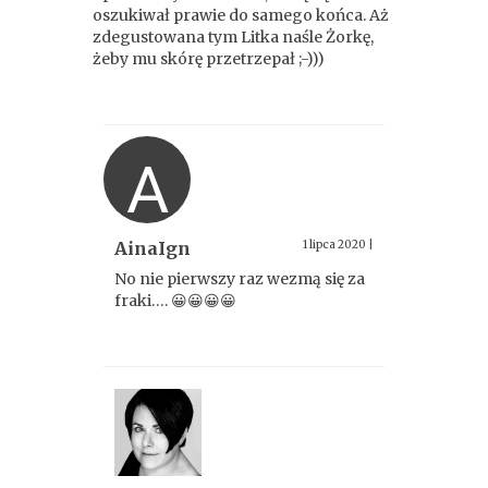
oszukiwał prawie do samego końca. Aż
zdegustowana tym Litka naśle Żorkę,
żeby mu skórę przetrzepał ;-)))
A
AinaIgn
1 lipca 2020
|
No nie pierwszy raz wezmą się za
fraki…. 😀😀😀😀