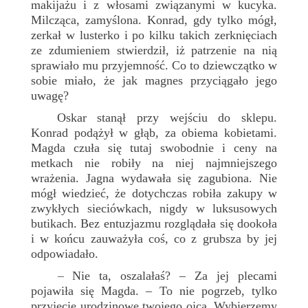
makijażu i z włosami związanymi w kucyka.
Milcząca, zamyślona. Konrad, gdy tylko mógł,
zerkał w lusterko i po kilku takich zerknięciach
ze zdumieniem stwierdził, iż patrzenie na nią
sprawiało mu przyjemność. Co to dziewczątko w
sobie miało, że jak magnes przyciągało jego
uwagę?
Oskar stanął przy wejściu do sklepu.
Konrad podążył w głąb, za obiema kobietami.
Magda czuła się tutaj swobodnie i ceny na
metkach nie robiły na niej najmniejszego
wrażenia. Jagna wydawała się zagubiona. Nie
mógł wiedzieć, że dotychczas robiła zakupy w
zwykłych sieciówkach, nigdy w luksusowych
butikach. Bez entuzjazmu rozglądała się dookoła
i w końcu zauważyła coś, co z grubsza by jej
odpowiadało.
Nie ta, oszalałaś? – Za jej plecami
–
pojawiła się Magda. – To nie pogrzeb, tylko
przyjęcie urodzinowe twojego ojca. Wybierzemy