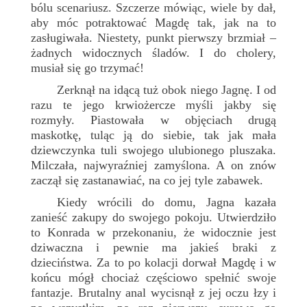
bólu scenariusz. Szczerze mówiąc, wiele by dał,
aby móc potraktować Magdę tak, jak na to
zasługiwała. Niestety, punkt pierwszy brzmiał –
żadnych widocznych śladów. I do cholery,
musiał się go trzymać!
Zerknął na idącą tuż obok niego Jagnę. I od
razu te jego krwiożercze myśli jakby się
rozmyły. Piastowała w objęciach drugą
maskotkę, tuląc ją do siebie, tak jak mała
dziewczynka tuli swojego ulubionego pluszaka.
Milczała, najwyraźniej zamyślona. A on znów
zaczął się zastanawiać, na co jej tyle zabawek.
Kiedy wrócili do domu, Jagna kazała
zanieść zakupy do swojego pokoju. Utwierdziło
to Konrada w przekonaniu, że widocznie jest
dziwaczna i pewnie ma jakieś braki z
dzieciństwa. Za to po kolacji dorwał Magdę i w
końcu mógł chociaż częściowo spełnić swoje
fantazje. Brutalny anal wycisnął z jej oczu łzy i