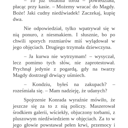
To już ostatnia torba – powiedziała,
–
płacąc przy kasie. – Możemy wracać do Magdy.
Boże! Jaki cudny niedźwiadek! Zaczekaj, kupię
dwa.
Nie odpowiedział, tylko wpatrywał się w
nią ponuro, z niesmakiem. I słusznie, bo po
chwili sporych rozmiarów miś wylądował w
jego objęciach. Drugiego trzymała dziewczyna.
Ja kurwa nie wytrzymam! – wysyczał,
–
lecz pomimo tych słów, nie zaprotestował.
Prychnął jedynie z pogardą, gdy na twarzy
Magdy dostrzegł drwiący uśmiech.
Kondziu, byłeś na zakupach? –
–
roześmiała się. – Mam nadzieję, że udanych?
Spojrzenie Konrada wyraźnie mówiło, że
jeszcze się za to z nią policzy. Maszerował
środkiem galerii, wściekły, objuczony torbami, z
pluszowym niedźwiedziem w objęciach. Za to w
jego głowie powstawał pełen krwi, przemocy i