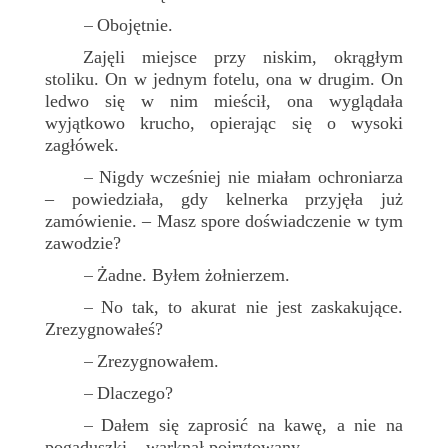
Obojętnie.
–
Zajęli miejsce przy niskim, okrągłym
stoliku. On w jednym fotelu, ona w drugim. On
ledwo się w nim mieścił, ona wyglądała
wyjątkowo krucho, opierając się o wysoki
zagłówek.
Nigdy wcześniej nie miałam ochroniarza
–
– powiedziała, gdy kelnerka przyjęła już
zamówienie. – Masz spore doświadczenie w tym
zawodzie?
Żadne. Byłem żołnierzem.
–
No tak, to akurat nie jest zaskakujące.
–
Zrezygnowałeś?
Zrezygnowałem.
–
Dlaczego?
–
Dałem się zaprosić na kawę, a nie na
–
pogaduszki – warknął poirytowany.