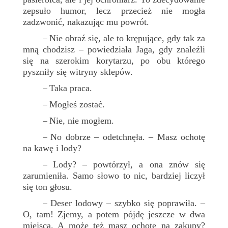
zepsuło humor, lecz przecież nie mogła
zadzwonić, nakazując mu powrót.
Nie obraź się, ale to krępujące, gdy tak za
–
mną chodzisz – powiedziała Jaga, gdy znaleźli
się na szerokim korytarzu, po obu którego
pyszniły się witryny sklepów.
Taka praca.
–
Mogłeś zostać.
–
Nie, nie mogłem.
–
No dobrze – odetchnęła. – Masz ochotę
–
na kawę i lody?
Lody? – powtórzył, a ona znów się
–
zarumieniła. Samo słowo to nic, bardziej liczył
się ton głosu.
Deser lodowy – szybko się poprawiła. –
–
O, tam! Zjemy, a potem pójdę jeszcze w dwa
miejsca. A może też masz ochotę na zakupy?