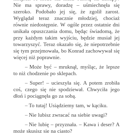
Nie ma sprawy, doradzę – uśmiechnęła się
szeroko. Podobało jej się, że zgolił zarost.
Wyglądał teraz znacznie młodziej, chociaż
równie niedostępnie. W ogóle przez ostatnie dni
unikała opuszczania domu, będąc świadomą, że
przy każdym takim wyjściu, będzie musiał jej
towarzyszyć. Teraz okazało się, że niepotrzebnie
się tym przejmowała, bo Konrad zachowywał się
więcej niż poprawnie.
Może być – mruknął, myśląc, że lepsze
–
to niż chodzenie po sklepach.
Super! – ucieszyła się. A potem zrobiła
–
coś, czego się nie spodziewał. Chwyciła jego
dłoń i pociągnęła go za sobą.
To tutaj! Usiądziemy tam, w kąciku.
–
Nie lubisz zwracać na siebie uwagi?
–
Nie lubię – przyznała. – Kawa i deser? A
–
może skusisz się na ciasto?