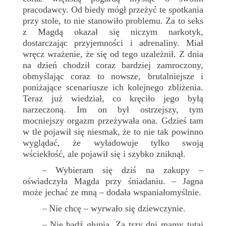
pracodawcy. Od biedy mógł przeżyć te spotkania
przy stole, to nie stanowiło problemu. Za to seks
z Magdą okazał się niczym narkotyk,
dostarczając przyjemności i adrenaliny. Miał
wręcz wrażenie, że się od tego uzależnił. Z dnia
na dzień chodził coraz bardziej zamroczony,
obmyślając coraz to nowsze, brutalniejsze i
poniżające scenariusze ich kolejnego zbliżenia.
Teraz już wiedział, co kręciło jego byłą
narzeczoną. Im on był ostrzejszy, tym
mocniejszy orgazm przeżywała ona. Gdzieś tam
w tle pojawił się niesmak, że to nie tak powinno
wyglądać, że wyładowuje tylko swoją
wściekłość, ale pojawił się i szybko zniknął.
Wybieram się dziś na zakupy –
–
oświadczyła Magda przy śniadaniu. – Jagna
może jechać ze mną – dodała wspaniałomyślnie.
Nie chcę – wyrwało się dziewczynie.
–
Nie bądź głupia. Za trzy dni mamy tutaj
–