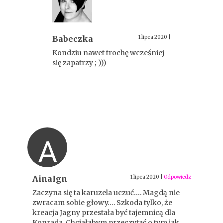
Babeczka
1 lipca 2020
|
Kondziu nawet trochę wcześniej
się zapatrzy ;-)))
A
AinaIgn
1 lipca 2020
|
Odpowiedz
Zaczyna się ta karuzela uczuć…. Magdą nie
zwracam sobie głowy…. Szkoda tylko, że
kreacja Jagny przestała być tajemnicą dla
Konrada. Chciałabym przeczytać o tym jak