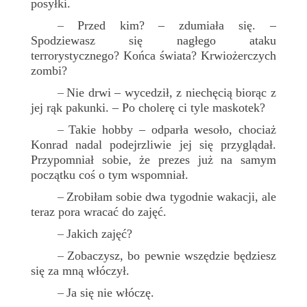
posyłki.
Przed kim? – zdumiała się. –
–
Spodziewasz się nagłego ataku
terrorystycznego? Końca świata? Krwiożerczych
zombi?
Nie drwi – wycedził, z niechęcią biorąc z
–
jej rąk pakunki. – Po cholerę ci tyle maskotek?
Takie hobby – odparła wesoło, chociaż
–
Konrad nadal podejrzliwie jej się przyglądał.
Przypomniał sobie, że prezes już na samym
początku coś o tym wspomniał.
Zrobiłam sobie dwa tygodnie wakacji, ale
–
teraz pora wracać do zajęć.
Jakich zajęć?
–
Zobaczysz, bo pewnie wszędzie będziesz
–
się za mną włóczył.
Ja się nie włóczę.
–