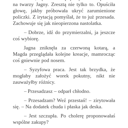
na twarzy Jagny. Zresztą nie tylko to. Opuściła
głowę, jakby próbowała ukryć zarumienione
policzki. Z irytacją pomyślał, że to już przesada.
Zachowuje się jak nieopierzona nastolatka.
Dobrze, idź do przymierzalni, ja jeszcze
–
coś wybiorę.
Jagna zniknęła za czerwoną kotarą, a
Magda przeglądała kolejne kreacje, mamrocząc
coś gniewnie pod nosem.
Syzyfowa praca. Jest tak brzydka, że
–
mogłaby założyć worek pokutny, nikt nie
zauważyłby różnicy.
Przesadzasz – odparł chłodno.
–
Przesadzam? Weź przestań! – zirytowała
–
się. – Na dodatek chuda i płaska jak deska.
Jest szczupła. Po cholerę proponowałaś
–
wspólne zakupy?