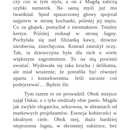
czy coś w tym stylu, a on z Magdą zaliczą
szybki numerek. Na samą myśl już mu
twardniał. Spod opuszczonej głowy spojrzał
najpierw w stronę kochanki, później jej męża.
Co za głupek, pomyślał z niesmakiem. Totalny
kretyn. Później zerknął w stronę Jagny.
Pochylała się nad filiżanką kawy, dziwnie
nieobecna, zniechęcona. Konrad zmrużył oczy.
Tak, ta dziewczyna była dla nich o wiele
większym zagrożeniem. To na nią powinni
uważać. Wydawała się taka krucha i delikatna,
ale miał wrażenie, że potrafiła być również
uparta i konsekwentna. Jeśli zacznie coś
podejrzewać… Będzie źle.
Tym razem to on prowadził. Obok miejsce
zajął Oskar, a z tyłu siedziały obie panie. Magda
jak zwykle elegancka, seksowna, w ubraniach od
markowych projektantów. Esencja kobiecości w
idealnym ciele. Obok niej, dużo bardziej
niepozorna Jagna, w skromnej sukience, bez