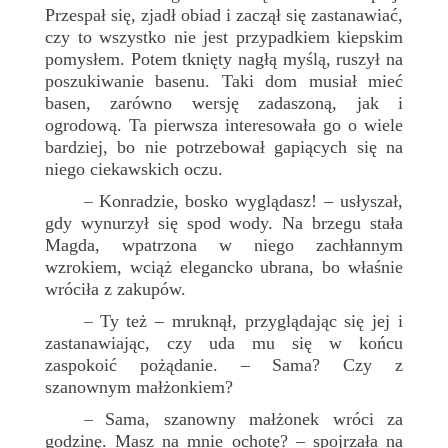
Przespał się, zjadł obiad i zaczął się zastanawiać,
czy to wszystko nie jest przypadkiem kiepskim
pomysłem. Potem tknięty nagłą myślą, ruszył na
poszukiwanie basenu. Taki dom musiał mieć
basen, zarówno wersję zadaszoną, jak i
ogrodową. Ta pierwsza interesowała go o wiele
bardziej, bo nie potrzebował gapiących się na
niego ciekawskich oczu.
Konradzie, bosko wyglądasz! – usłyszał,
–
gdy wynurzył się spod wody. Na brzegu stała
Magda, wpatrzona w niego zachłannym
wzrokiem, wciąż elegancko ubrana, bo właśnie
wróciła z zakupów.
Ty też – mruknął, przyglądając się jej i
–
zastanawiając, czy uda mu się w końcu
zaspokoić pożądanie. – Sama? Czy z
szanownym małżonkiem?
Sama, szanowny małżonek wróci za
–
godzinę. Masz na mnie ochotę? – spojrzała na