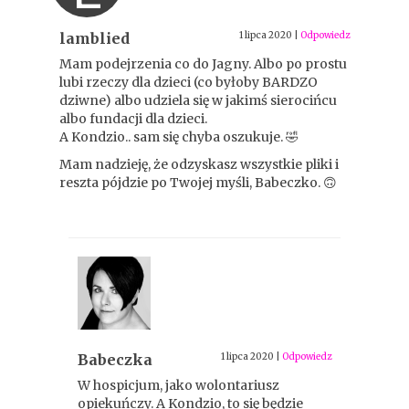
lamblied
1 lipca 2020
|
Odpowiedz
Mam podejrzenia co do Jagny. Albo po prostu
lubi rzeczy dla dzieci (co byłoby BARDZO
dziwne) albo udziela się w jakimś sierocińcu
albo fundacji dla dzieci.
A Kondzio.. sam się chyba oszukuje. 🤣
Mam nadzieję, że odzyskasz wszystkie pliki i
reszta pójdzie po Twojej myśli, Babeczko. 🙃
Babeczka
1 lipca 2020
|
Odpowiedz
W hospicjum, jako wolontariusz
opiekuńczy. A Kondzio, to się będzie