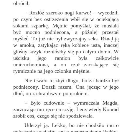
obrócił.
Rozłóż szeroko nogi kurwo! – wycedził,
–
po czym bez ostrzeżenia wbił się w ociekającą
sokami szparkę. Mętnie pomyślał, że musiała
być mocno podniecona, a później przestał
myśleć. To już nie był zwyczajny seks. Rżnął ją
w amoku, zatykając ręką kobiece usta, inaczej
głośny krzyk rozniósłby się po całym domu. W
uścisku jego ramion była całkowicie
unieruchomiona, a on czuł zaciskające się
rytmicznie na jego członku mięśnie.
Nie trwało to zbyt długo, bo za bardzo był
podniecony. Doszli razem. Ona jęcząc w jego
dłoń, on z chrapliwym pomrukiem.
Było cudownie – wymruczała Magda,
–
zarzucając mu ręce na szyję. Lecz wtedy Konrad
zrobił coś, czego się nie spodziewała.
Uderzył ją. Lekko, bo nie chodziło mu o
pokazanie swej siły, ani o pozostawienie śladów.