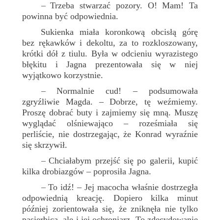
Trzeba stwarzać pozory. O! Mam! Ta
–
powinna być odpowiednia.
Sukienka miała koronkową obcisłą górę
bez rękawków i dekoltu, za to rozkloszowany,
krótki dół z tiulu. Była w odcieniu wyrazistego
błękitu i Jagna prezentowała się w niej
wyjątkowo korzystnie.
Normalnie cud! – podsumowała
–
zgryźliwie Magda. – Dobrze, tę weźmiemy.
Proszę dobrać buty i zajmiemy się mną. Muszę
wyglądać olśniewająco – roześmiała się
perliście, nie dostrzegając, że Konrad wyraźnie
się skrzywił.
Chciałabym przejść się po galerii, kupić
–
kilka drobiazgów – poprosiła Jagna.
To idź! – Jej macocha właśnie dostrzegła
–
odpowiednią kreację. Dopiero kilka minut
później zorientowała się, że zniknęła nie tylko
pasierbica, ale i jej ochroniarz. To zdecydowanie