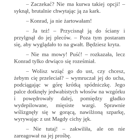
Zaczekać? Nie ma kurwa takiej opcji! –
–
syknął, brutalnie chwytając ją za kark.
Konrad, ja nie żartowałam!
–
Ja też! – Przycisnął ją do ściany i
–
przylgnął do jej pleców. – Poza tym postaram
się, aby wyglądało to na gwałt. Będziesz kryta.
Nie ma mowy! Puść! – rozkazała, lecz
–
Konrad tylko drwiąco się roześmiał.
Wolisz wziąć go do ust, czy chcesz,
–
żebym cię przeleciał? – wymruczał jej do ucha,
podciągając w górę krótką spódniczkę. Jego
palce dotknęły jedwabistych włosów na wzgórku
i powędrowały dalej, pomiędzy gładko
wydepilowane, mięsiste wargi. Sprawnie
wślizgnęły się w gorącą, nawilżoną szparkę,
wyrywając z ust Magdy cichy jęk.
Nie tutaj! – zakwiliła, ale on nie
–
zareagował na jej prośbę.