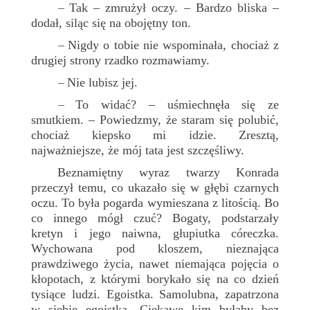
Tak – zmrużył oczy. – Bardzo bliska –
–
dodał, siląc się na obojętny ton.
Nigdy o tobie nie wspominała, chociaż z
–
drugiej strony rzadko rozmawiamy.
Nie lubisz jej.
–
To widać? – uśmiechnęła się ze
–
smutkiem. – Powiedzmy, że staram się polubić,
chociaż kiepsko mi idzie. Zresztą,
najważniejsze, że mój tata jest szczęśliwy.
Beznamiętny wyraz twarzy Konrada
przeczył temu, co ukazało się w głębi czarnych
oczu. To była pogarda wymieszana z litością. Bo
co innego mógł czuć? Bogaty, podstarzały
kretyn i jego naiwna, głupiutka córeczka.
Wychowana pod kloszem, nieznająca
prawdziwego życia, nawet niemająca pojęcia o
kłopotach, z którymi borykało się na co dzień
tysiące ludzi. Egoistka. Samolubna, zapatrzona
w siebie egoistka. Ciekawe kim byłaby bez