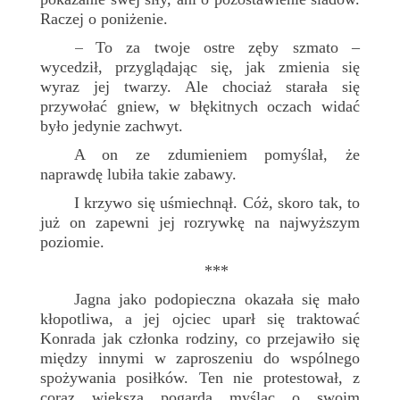
Raczej o poniżenie.
To za twoje ostre zęby szmato –
–
wycedził, przyglądając się, jak zmienia się
wyraz jej twarzy. Ale chociaż starała się
przywołać gniew, w błękitnych oczach widać
było jedynie zachwyt.
A on ze zdumieniem pomyślał, że
naprawdę lubiła takie zabawy.
I krzywo się uśmiechnął. Cóż, skoro tak, to
już on zapewni jej rozrywkę na najwyższym
poziomie.
***
Jagna jako podopieczna okazała się mało
kłopotliwa, a jej ojciec uparł się traktować
Konrada jak członka rodziny, co przejawiło się
między innymi w zaproszeniu do wspólnego
spożywania posiłków. Ten nie protestował, z
coraz większą pogardą myśląc o swoim