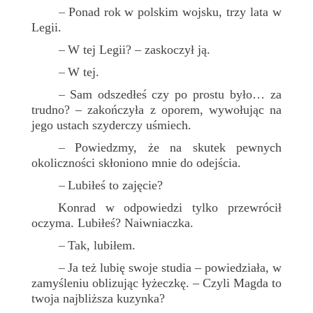
Ponad rok w polskim wojsku, trzy lata w
–
Legii.
W tej Legii? – zaskoczył ją.
–
W tej.
–
Sam odszedłeś czy po prostu było… za
–
trudno? – zakończyła z oporem, wywołując na
jego ustach szyderczy uśmiech.
Powiedzmy, że na skutek pewnych
–
okoliczności skłoniono mnie do odejścia.
Lubiłeś to zajęcie?
–
Konrad w odpowiedzi tylko przewrócił
oczyma. Lubiłeś? Naiwniaczka.
Tak, lubiłem.
–
Ja też lubię swoje studia – powiedziała, w
–
zamyśleniu oblizując łyżeczkę. – Czyli Magda to
twoja najbliższa kuzynka?