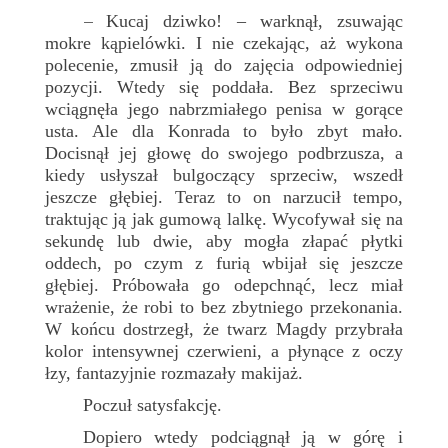
Kucaj dziwko! – warknął, zsuwając
–
mokre kąpielówki. I nie czekając, aż wykona
polecenie, zmusił ją do zajęcia odpowiedniej
pozycji. Wtedy się poddała. Bez sprzeciwu
wciągnęła jego nabrzmiałego penisa w gorące
usta. Ale dla Konrada to było zbyt mało.
Docisnął jej głowę do swojego podbrzusza, a
kiedy usłyszał bulgoczący sprzeciw, wszedł
jeszcze głębiej. Teraz to on narzucił tempo,
traktując ją jak gumową lalkę. Wycofywał się na
sekundę lub dwie, aby mogła złapać płytki
oddech, po czym z furią wbijał się jeszcze
głębiej. Próbowała go odepchnąć, lecz miał
wrażenie, że robi to bez zbytniego przekonania.
W końcu dostrzegł, że twarz Magdy przybrała
kolor intensywnej czerwieni, a płynące z oczy
łzy, fantazyjnie rozmazały makijaż.
Poczuł satysfakcję.
Dopiero wtedy podciągnął ją w górę i