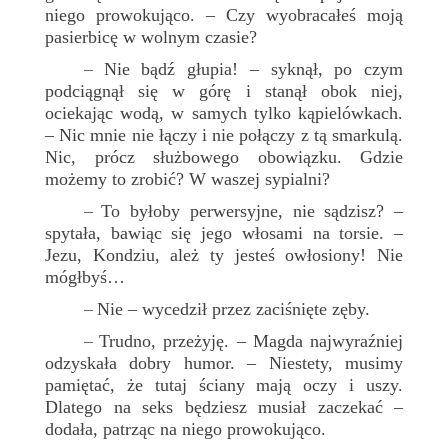
niego prowokująco. – Czy wyobracałeś moją
pasierbicę w wolnym czasie?
Nie bądź głupia! – syknął, po czym
–
podciągnął się w górę i stanął obok niej,
ociekając wodą, w samych tylko kąpielówkach.
– Nic mnie nie łączy i nie połączy z tą smarkulą.
Nic, prócz służbowego obowiązku. Gdzie
możemy to zrobić? W waszej sypialni?
To byłoby perwersyjne, nie sądzisz? –
–
spytała, bawiąc się jego włosami na torsie. –
Jezu, Kondziu, ależ ty jesteś owłosiony! Nie
mógłbyś…
Nie – wycedził przez zaciśnięte zęby.
–
Trudno, przeżyję. – Magda najwyraźniej
–
odzyskała dobry humor. – Niestety, musimy
pamiętać, że tutaj ściany mają oczy i uszy.
Dlatego na seks będziesz musiał zaczekać –
dodała, patrząc na niego prowokująco.