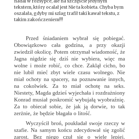
nadal w rozsypce, ale na szczęście jedynym
tekstem, który ocalał jest Nie ta kobieta. Chyba bym
oszalała, gdyby mi szlag trafił taki kawał tekstu, z
takim zakończeniem!!!
Przed śniadaniem wybrał się pobiegać.
Obowiązkowo cała godzina, a przy okazji
zwiedził okolicę. Potem otrzymał wiadomość, że
Jagna nigdzie się dziś nie wybiera, więc ma
wolne i może robić, co chce. Zaklął cicho, bo
nie lubił mieć zbyt wiele czasu wolnego. Nie
miał ochoty na spacery, na poznawanie innych,
na cokolwiek. Za to miał ochotę na seks.
Niestety, Magda gdzieś wyjechała i rozdrażniony
Konrad musiał poskromić wybujałą wyobraźnię.
Za to obiecał sobie, że jak ją dorwie, to tak
zerżnie, że będzie błagała o litość.
Wyczyścił broń, poukładał swoje rzeczy w
szafie. Na samym końcu zdecydował się zgolić
zarost. Bez niego czuł się o wiele lepiej.