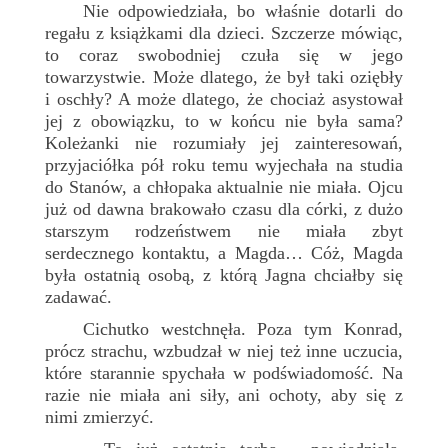
Nie odpowiedziała, bo właśnie dotarli do
regału z książkami dla dzieci. Szczerze mówiąc,
to coraz swobodniej czuła się w jego
towarzystwie. Może dlatego, że był taki oziębły
i oschły? A może dlatego, że chociaż asystował
jej z obowiązku, to w końcu nie była sama?
Koleżanki nie rozumiały jej zainteresowań,
przyjaciółka pół roku temu wyjechała na studia
do Stanów, a chłopaka aktualnie nie miała. Ojcu
już od dawna brakowało czasu dla córki, z dużo
starszym rodzeństwem nie miała zbyt
serdecznego kontaktu, a Magda… Cóż, Magda
była ostatnią osobą, z którą Jagna chciałby się
zadawać.
Cichutko westchnęła. Poza tym Konrad,
prócz strachu, wzbudzał w niej też inne uczucia,
które starannie spychała w podświadomość. Na
razie nie miała ani siły, ani ochoty, aby się z
nimi zmierzyć.