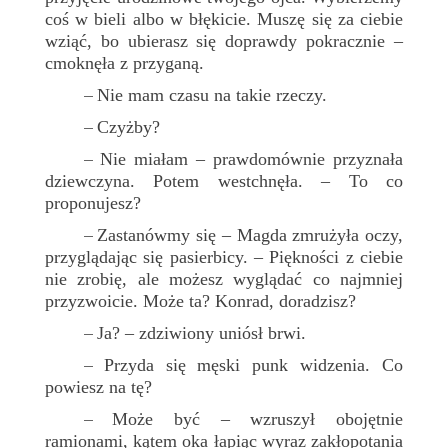
coś w bieli albo w błękicie. Muszę się za ciebie
wziąć, bo ubierasz się doprawdy pokracznie –
cmoknęła z przyganą.
Nie mam czasu na takie rzeczy.
–
Czyżby?
–
Nie miałam – prawdomównie przyznała
–
dziewczyna. Potem westchnęła. – To co
proponujesz?
Zastanówmy się – Magda zmrużyła oczy,
–
przyglądając się pasierbicy. – Piękności z ciebie
nie zrobię, ale możesz wyglądać co najmniej
przyzwoicie. Może ta? Konrad, doradzisz?
Ja? – zdziwiony uniósł brwi.
–
Przyda się męski punk widzenia. Co
–
powiesz na tę?
Może być – wzruszył obojętnie
–
ramionami, kątem oka łapiąc wyraz zakłopotania