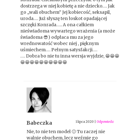
dostrzega w niej kobietę a nie dziecko…. Jak
go „wali obuchem” Jej kobiecość, seksapil,
uroda…. Już słyszę ten łoskot opadającej
szczęki Konrada….. A ona całkiem
nieświadoma wywartego wrażenia (a może
świadoma 😎) odpłaca mu za jego
wrednowatość wobec niej , pięknym
uśmiechem…. Pełnym satysfakcji….
…. Dobra bo nie tu inna wersja wyjdzie, 😁😁😁
😁😁😁😁😁😁😁😁😁😁
Babeczka
1 lipca 2020
|
Odpowiedz
Nie, to nie ten model 🙂 Tu raczej nie
walnie obuchem, lecz weźmie go