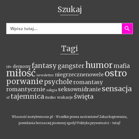
Szukaj
Search Button
Search
for:
Tagi
humor
fantasy
gangster
mafia
demony
18+
miłość
ostro
niegrzecznenowele
newsletter
porwanie
psychole
romantasy
sensacja
romantycznie
seksownidranie
saligia
tajemnica
święta
wakacje
sf
thriller
Własność motylewnosie.pl - Wszelkie prawa zastrzeżone! Zakaz kopiowania,
powielania bez naszej pisemnej zgody! Polityka prywatności -
tutaj!