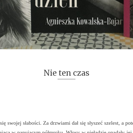
Nie ten czas
się swojej słabości. Za drzwiami dał się słyszeć szelest, a po
niejącą w panującym półmroku. Włosy w nieładzie opadały jej