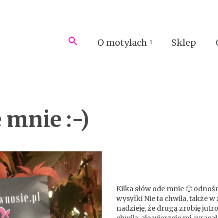
O motylach
Sklep
 mnie :-)
Kilka słów ode mnie 🙂 odnoś
wysyłki Nie ta chwila, także 
nadzieję, że drugą zrobię jutr
chwila, ale wierzcie mi, wra