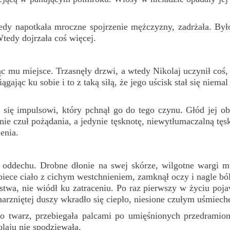
kiedy napotkała mroczne spojrzenie mężczyzny, zadrżała. By
Wtedy dojrzała coś więcej.
iąc mu miejsce. Trzasnęły drzwi, a wtedy Nikolaj uczynił coś,
ciągając ku sobie i to z taką siłą, że jego uścisk stał się niema
zeć się impulsowi, który pchnął go do tego czynu. Głód jej 
 nie czuł pożądania, a jedynie tęsknotę, niewytłumaczalną tęs
enia.
 oddechu. Drobne dłonie na swej skórze, wilgotne wargi mus
biece ciało z cichym westchnieniem, zamknął oczy i nagle ból
stwa, nie wiódł ku zatraceniu. Po raz pierwszy w życiu poj
emarzniętej duszy wkradło się ciepło, niesione czułym uśmiec
go twarz, przebiegała palcami po umięśnionych przedramion
laju nie spodziewała.