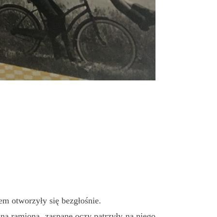
tem otworzyły się bezgłośnie.
 na ramiona, zaspane oczy patrzyły na niego