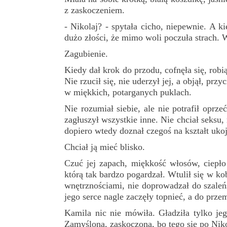
z zaskoczeniem.
- Nikolaj? - spytała cicho, niepewnie. A 
dużo złości, że mimo woli poczuła strach. 
Zagubienie.
Kiedy dał krok do przodu, cofnęła się, rob
Nie rzucił się, nie uderzył jej, a objął, przy
w miękkich, potarganych puklach.
Nie rozumiał siebie, ale nie potrafił opr
zagłuszył wszystkie inne. Nie chciał seksu,
dopiero wtedy doznał czegoś na kształt ukoj
Chciał ją mieć blisko.
Czuć jej zapach, miękkość włosów, ciepło
którą tak bardzo pogardzał. Wtulił się w ko
wnętrznościami, nie doprowadzał do szaleń
jego serce nagle zaczęły topnieć, a do prz
Kamila nic nie mówiła. Gładziła tylko je
Zamyślona, zaskoczona, bo tego się po Niko