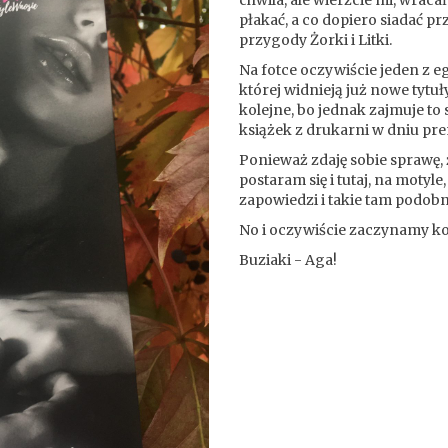
płakać, a co dopiero siadać p
przygody Żorki i Litki.
Na fotce oczywiście jeden z e
której widnieją już nowe tytuł
kolejne, bo jednak zajmuje to
książek z drukarni w dniu pre
Ponieważ zdaję sobie sprawę, 
postaram się i tutaj, na motyle
zapowiedzi i takie tam podobn
No i oczywiście zaczynamy ko
Buziaki - Aga!