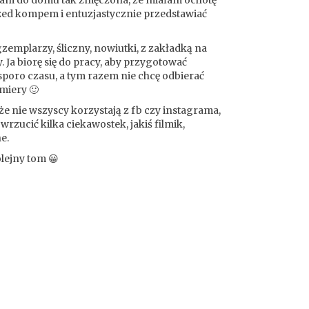
rzed kompem i entuzjastycznie przedstawiać
gzemplarzy, śliczny, nowiutki, z zakładką na
y. Ja biorę się do pracy, aby przygotować
 sporo czasu, a tym razem nie chcę odbierać
miery 🙂
że nie wszyscy korzystają z fb czy instagrama,
, wrzucić kilka ciekawostek, jakiś filmik,
e.
lejny tom 😀