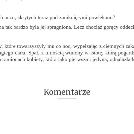
ch oczu, skrytych teraz pod zamkniętymi powiekami?
a tak bardzo była jej spragniona. Lecz chociaż gorący oddech
 które towarzyszyły mu co noc, wypełzając z ciemnych za
giego ciała. Spał, z ufnością wtulony w istotę, którą pogard
ramionach kobiety, która jako pierwsza i jedyna, odnalazła k
Komentarze