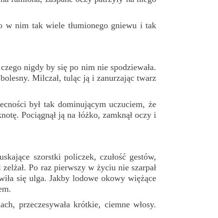
ło w nim tak wiele tłumionego gniewu i tak
 czego nigdy by się po nim nie spodziewała.
l bolesny. Milczał, tuląc ją i zanurzając twarz
obecności był tak dominującym uczuciem, że
knotę. Pociągnął ją na łóżko, zamknął oczy i
kające szorstki policzek, czułość gestów,
 zelżał. Po raz pierwszy w życiu nie szarpał
awiła się ulga. Jakby lodowe okowy więżące
hem.
ach, przeczesywała krótkie, ciemne włosy.