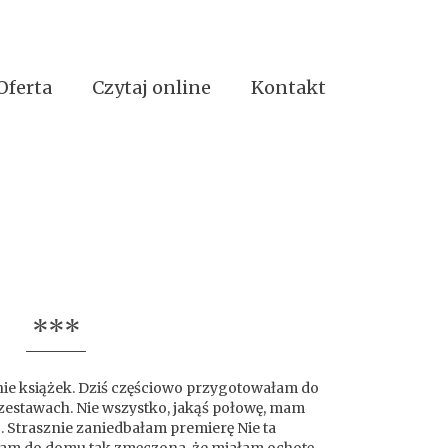
Oferta
Czytaj online
Kontakt
***
nie książek. Dziś częściowo przygotowałam do
w zestawach. Nie wszystko, jakąś połowę, mam
o. Strasznie zaniedbałam premierę Nie ta
całam do domu tak zmęczona, że miałam ochotę