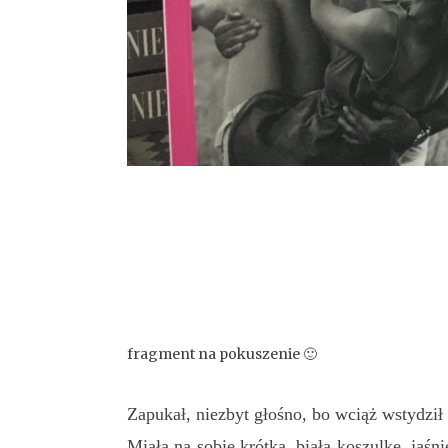
fragment na pokuszenie 🙂
Zapukał, niezbyt głośno, bo wciąż wstydził 
Miała na sobie krótką, białą koszulkę, jaś