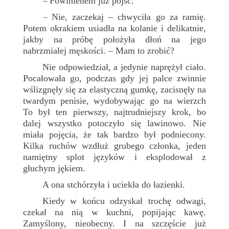
Powinienem już pójść.
–
Nie, zaczekaj – chwyciła go za ramię.
–
Potem okrakiem usiadła na kolanie i delikatnie,
jakby na próbę położyła dłoń na jego
nabrzmiałej męskości. – Mam to zrobić?
Nie odpowiedział, a jedynie naprężył ciało.
Pocałowała go, podczas gdy jej palce zwinnie
wślizgnęły się za elastyczną gumkę, zacisnęły na
twardym penisie, wydobywając go na wierzch
To był ten pierwszy, najtrudniejszy krok, bo
dalej wszystko potoczyło się lawinowo. Nie
miała pojęcia, że tak bardzo był podniecony.
Kilka ruchów wzdłuż grubego członka, jeden
namiętny splot języków i eksplodował z
głuchym jękiem.
A ona stchórzyła i uciekła do łazienki.
Kiedy w końcu odzyskał trochę odwagi,
czekał na nią w kuchni, popijając kawę.
Zamyślony, nieobecny. I na szczęście już