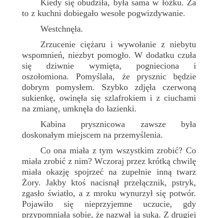
Kiedy się obudziła, była sama w łóżku. Za
to z kuchni dobiegało wesołe pogwizdywanie.
Westchnęła.
Zrzucenie ciężaru i wywołanie z niebytu
wspomnień, niezbyt pomogło. W dodatku czuła
się dziwnie wymięta, pognieciona i
oszołomiona. Pomyślała, że prysznic będzie
dobrym pomysłem. Szybko zdjęła czerwoną
sukienkę, owinęła się szlafrokiem i z ciuchami
na zmianę, umknęła do łazienki.
Kabina prysznicowa zawsze była
doskonałym miejscem na przemyślenia.
Co ona miała z tym wszystkim zrobić? Co
miała zrobić z nim? Wczoraj przez krótką chwilę
miała okazję spojrzeć na zupełnie inną twarz
Żory. Jakby ktoś nacisnął przełącznik, pstryk,
zgasło światło, a z mroku wynurzył się potwór.
Pojawiło się nieprzyjemne uczucie, gdy
przypomniała sobie, że nazwał ją suką. Z drugiej