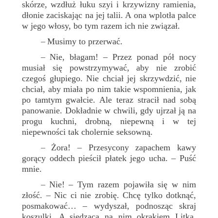
skórze, wzdłuż łuku szyi i krzywizny ramienia,
dłonie zaciskając na jej talii. A ona wplotła palce
w jego włosy, bo tym razem ich nie związał.
Musimy to przerwać.
–
Nie, błagam! – Przez ponad pół nocy
–
musiał się powstrzymywać, aby nie zrobić
czegoś głupiego. Nie chciał jej skrzywdzić, nie
chciał, aby miała po nim takie wspomnienia, jak
po tamtym gwałcie. Ale teraz stracił nad sobą
panowanie. Dokładnie w chwili, gdy ujrzał ją na
progu kuchni, drobną, niepewną i w tej
niepewności tak cholernie seksowną.
Żora! – Przesycony zapachem kawy
–
gorący oddech pieścił płatek jego ucha. – Puść
mnie.
Nie! – Tym razem pojawiła się w nim
–
złość. – Nic ci nie zrobię. Chcę tylko dotknąć,
posmakować… – wydyszał, podnosząc skraj
koszulki. A siedząca na nim okrakiem Litka,