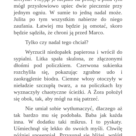
mógł przysłowiowo upiec dwie pieczenie przy
jednym ogniu. W sumie to jedną nadal może.
Julita po tym wszystkim nabierze do niego
zaufania. Łatwiej mu będzie ją omotać, skoro
będzie sądziła, że chroni ją przed Marco.
Tylko czy nadal tego chciał?
Wyrzucił niedopałek papierosa i wrócił do
sypialni. Litka spała skulona, ze złączonymi
dłońmi pod policzkiem. Czerwona sukienka
rozchyliła się, pokazując zgrabne udo i
zaokrąglenie biodra. Ciemne włosy otoczyły w
nieładzie szczupłą twarz, a na policzkach łzy
wyznaczyły chaotyczne ścieżki. A Żora położył
się obok, tak, aby mógł na nią patrzeć.
Nie umiał sobie wytłumaczyć, dlaczego aż
tak bardzo mu się podobała. Baba jak każda
inna. W dodatku taki mikrus. I to pyskaty.
Uśmiechnął się lekko do swoich myśli. Chwilę
później sposępniał. Przysunął się bliżej, wplótł