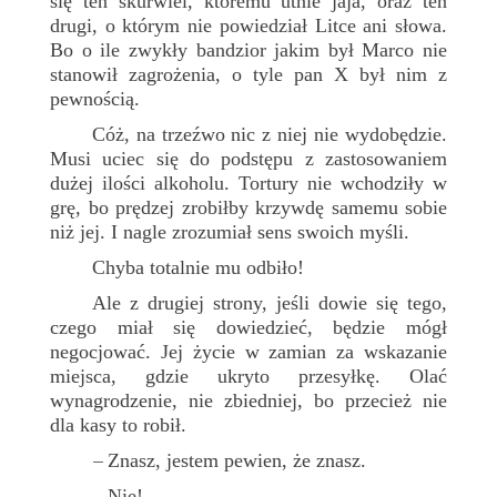
się ten skurwiel, któremu utnie jaja, oraz ten
drugi, o którym nie powiedział Litce ani słowa.
Bo o ile zwykły bandzior jakim był Marco nie
stanowił zagrożenia, o tyle pan X był nim z
pewnością.
Cóż, na trzeźwo nic z niej nie wydobędzie.
Musi uciec się do podstępu z zastosowaniem
dużej ilości alkoholu. Tortury nie wchodziły w
grę, bo prędzej zrobiłby krzywdę samemu sobie
niż jej. I nagle zrozumiał sens swoich myśli.
Chyba totalnie mu odbiło!
Ale z drugiej strony, jeśli dowie się tego,
czego miał się dowiedzieć, będzie mógł
negocjować. Jej życie w zamian za wskazanie
miejsca, gdzie ukryto przesyłkę. Olać
wynagrodzenie, nie zbiedniej, bo przecież nie
dla kasy to robił.
Znasz, jestem pewien, że znasz.
–
Nie!