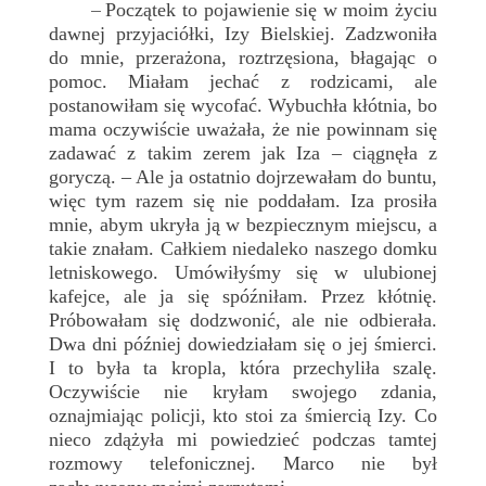
Początek to pojawienie się w moim życiu
–
dawnej przyjaciółki, Izy Bielskiej. Zadzwoniła
do mnie, przerażona, roztrzęsiona, błagając o
pomoc. Miałam jechać z rodzicami, ale
postanowiłam się wycofać. Wybuchła kłótnia, bo
mama oczywiście uważała, że nie powinnam się
zadawać z takim zerem jak Iza – ciągnęła z
goryczą. – Ale ja ostatnio dojrzewałam do buntu,
więc tym razem się nie poddałam. Iza prosiła
mnie, abym ukryła ją w bezpiecznym miejscu, a
takie znałam. Całkiem niedaleko naszego domku
letniskowego. Umówiłyśmy się w ulubionej
kafejce, ale ja się spóźniłam. Przez kłótnię.
Próbowałam się dodzwonić, ale nie odbierała.
Dwa dni później dowiedziałam się o jej śmierci.
I to była ta kropla, która przechyliła szalę.
Oczywiście nie kryłam swojego zdania,
oznajmiając policji, kto stoi za śmiercią Izy. Co
nieco zdążyła mi powiedzieć podczas tamtej
rozmowy telefonicznej. Marco nie był