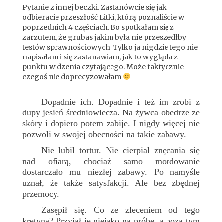
Pytanie z innej beczki. Zastanówcie się jak
odbieracie przeszłość Litki, którą poznaliście w
poprzednich 4 częściach. Bo spotkałam się z
zarzutem, że grubas jakim była nie przeszedłby
testów sprawnościowych. Tylko ja nigdzie tego nie
napisałam i się zastanawiam, jak to wygląda z
punktu widzenia czytającego. Może faktycznie
czegoś nie doprecyzowałam
Dopadnie ich. Dopadnie i też im zrobi z
dupy jesień średniowiecza. Na żywca obedrze ze
skóry i dopiero potem zabije. I nigdy więcej nie
pozwoli w swojej obecności na takie zabawy.
Nie lubił tortur. Nie cierpiał znęcania się
nad ofiarą, chociaż samo mordowanie
dostarczało mu niezłej zabawy. Po namyśle
uznał, że także satysfakcji. Ale bez zbędnej
przemocy.
Zasępił się. Co ze zleceniem od tego
kretyna? Przyjął je niejako na próbę, a poza tym