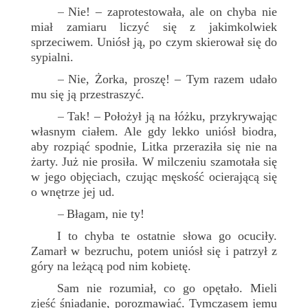
Nie! – zaprotestowała, ale on chyba nie
–
miał zamiaru liczyć się z jakimkolwiek
sprzeciwem. Uniósł ją, po czym skierował się do
sypialni.
Nie, Żorka, proszę! – Tym razem udało
–
mu się ją przestraszyć.
Tak! – Położył ją na łóżku, przykrywając
–
własnym ciałem. Ale gdy lekko uniósł biodra,
aby rozpiąć spodnie, Litka przeraziła się nie na
żarty. Już nie prosiła. W milczeniu szamotała się
w jego objęciach, czując męskość ocierającą się
o wnętrze jej ud.
Błagam, nie ty!
–
I to chyba te ostatnie słowa go ocuciły.
Zamarł w bezruchu, potem uniósł się i patrzył z
góry na leżącą pod nim kobietę.
Sam nie rozumiał, co go opętało. Mieli
zjeść śniadanie, porozmawiać. Tymczasem jemu