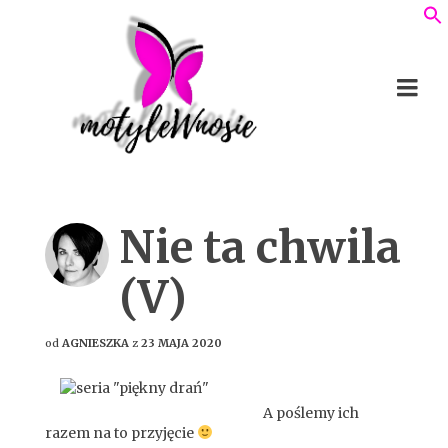
Nie ta chwila
(V)
od
AGNIESZKA
z
23 MAJA 2020
A poślemy ich
razem na to przyjęcie