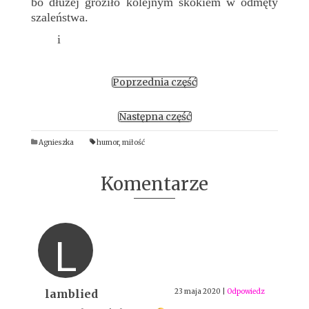
bo dłużej groziło kolejnym skokiem w odmęty
szaleństwa.
i
Poprzednia część
Następna część
Agnieszka
humor
,
miłość
Komentarze
L
lamblied
23 maja 2020
|
Odpowiedz