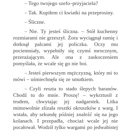
Tego twojego szefo–przyjaciela?
–
Tak. Kupiłem ci kwiatki na przeprosiny.
–
Śliczne.
–
Nie. Ty jesteś śliczna. – Stół kuchenny
–
rozmiarami nie grzeszył. Żora wyciągnął ramię i
dotknął palcami jej policzka. Oczy mu
pociemniały, wypełniły się czymś mrocznym,
przerażającym. Ale ona z zaskoczeniem
pomyślała, że wcale się go nie boi.
Jesteś pierwszym mężczyzną, który mi to
–
mówi – uśmiechnęła się ze smutkiem.
Czyli reszta to stado ślepych baranów.
–
Chodź tu do mnie. Proszę! – wykrztusił z
trudem, chwytając jej nadgarstek. Litka
mimowolnie zlizała resztki okruszków z warg. I
wstała, aby sekundę później znaleźć się na jego
kolanach. I przepadła, chociaż wcale jej nie
pocałował. Wodził tylko wargami po jedwabistej