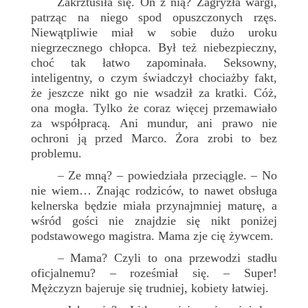
Zakrztusiła się. On z nią? Zagryzła wargi,
patrząc na niego spod opuszczonych rzęs.
Niewątpliwie miał w sobie dużo uroku
niegrzecznego chłopca. Był też niebezpieczny,
choć tak łatwo zapominała. Seksowny,
inteligentny, o czym świadczył chociażby fakt,
że jeszcze nikt go nie wsadził za kratki. Cóż,
ona mogła. Tylko że coraz więcej przemawiało
za współpracą. Ani mundur, ani prawo nie
ochroni ją przed Marco. Żora zrobi to bez
problemu.
Ze mną? – powiedziała przeciągle. – No
–
nie wiem… Znając rodziców, to nawet obsługa
kelnerska będzie miała przynajmniej maturę, a
wśród gości nie znajdzie się nikt poniżej
podstawowego magistra. Mama zje cię żywcem.
Mama? Czyli to ona przewodzi stadłu
–
oficjalnemu? – roześmiał się. – Super!
Mężczyzn bajeruje się trudniej, kobiety łatwiej.