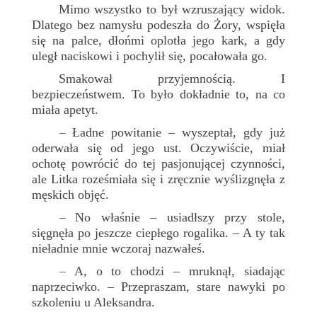
Mimo wszystko to był wzruszający widok.
Dlatego bez namysłu podeszła do Żory, wspięła
się na palce, dłońmi oplotła jego kark, a gdy
uległ naciskowi i pochylił się, pocałowała go.
Smakował przyjemnością. I
bezpieczeństwem. To było dokładnie to, na co
miała apetyt.
Ładne powitanie – wyszeptał, gdy już
–
oderwała się od jego ust. Oczywiście, miał
ochotę powrócić do tej pasjonującej czynności,
ale Litka roześmiała się i zręcznie wyślizgnęła z
męskich objęć.
No właśnie – usiadłszy przy stole,
–
sięgnęła po jeszcze ciepłego rogalika. – A ty tak
nieładnie mnie wczoraj nazwałeś.
A, o to chodzi – mruknął, siadając
–
naprzeciwko. – Przepraszam, stare nawyki po
szkoleniu u Aleksandra.