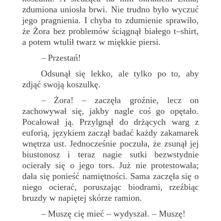
zdumiona uniosła brwi. Nie trudno było wyczuć
jego pragnienia. I chyba to zdumienie sprawiło,
że Żora bez problemów ściągnął białego t–shirt,
a potem wtulił twarz w miękkie piersi.
Przestań!
–
Odsunął się lekko, ale tylko po to, aby
zdjąć swoją koszulkę.
Żora! – zaczęła groźnie, lecz on
–
zachowywał się, jakby nagle coś go opętało.
Pocałował ją. Przylgnął do drżących warg z
euforią, językiem zaczął badać każdy zakamarek
wnętrza ust. Jednocześnie poczuła, że zsunął jej
biustonosz i teraz nagie sutki bezwstydnie
ocierały się o jego tors. Już nie protestowała;
dała się ponieść namiętności. Sama zaczęła się o
niego ocierać, poruszając biodrami, rzeźbiąc
bruzdy w napiętej skórze ramion.
Muszę cię mieć – wydyszał. – Muszę!
–