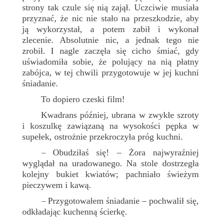
strony tak czule się nią zajął. Uczciwie musiała
przyznać, że nic nie stało na przeszkodzie, aby
ją wykorzystał, a potem zabił i wykonał
zlecenie. Absolutnie nic, a jednak tego nie
zrobił. I nagle zaczęła się cicho śmiać, gdy
uświadomiła sobie, że polujący na nią płatny
zabójca, w tej chwili przygotowuje w jej kuchni
śniadanie.
To dopiero czeski film!
Kwadrans później, ubrana w zwykłe szroty
i koszulkę zawiązaną na wysokości pępka w
supełek, ostrożnie przekroczyła próg kuchni.
Obudziłaś się! – Żora najwyraźniej
–
wyglądał na uradowanego. Na stole dostrzegła
kolejny bukiet kwiatów; pachniało świeżym
pieczywem i kawą.
Przygotowałem śniadanie – pochwalił się,
–
odkładając kuchenną ścierkę.