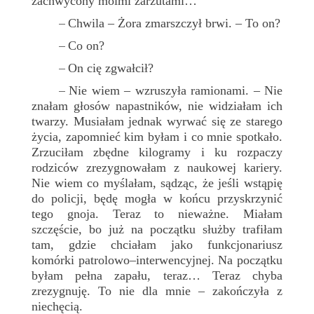
zachwycony moimi zarzutami…
Chwila – Żora zmarszczył brwi. – To on?
–
Co on?
–
On cię zgwałcił?
–
Nie wiem – wzruszyła ramionami. – Nie
–
znałam głosów napastników, nie widziałam ich
twarzy. Musiałam jednak wyrwać się ze starego
życia, zapomnieć kim byłam i co mnie spotkało.
Zrzuciłam zbędne kilogramy i ku rozpaczy
rodziców zrezygnowałam z naukowej kariery.
Nie wiem co myślałam, sądząc, że jeśli wstąpię
do policji, będę mogła w końcu przyskrzynić
tego gnoja. Teraz to nieważne. Miałam
szczęście, bo już na początku służby trafiłam
tam, gdzie chciałam jako funkcjonariusz
komórki patrolowo–interwencyjnej. Na początku
byłam pełna zapału, teraz… Teraz chyba
zrezygnuję. To nie dla mnie – zakończyła z
niechęcią.