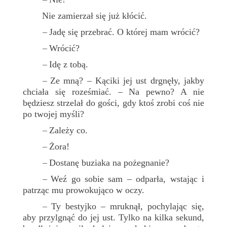
–
Nie zamierzał się już kłócić.
Jadę się przebrać. O której mam wrócić?
–
Wrócić?
–
Idę z tobą.
–
Ze mną? – Kąciki jej ust drgnęły, jakby
–
chciała się roześmiać. – Na pewno? A nie
będziesz strzelał do gości, gdy ktoś zrobi coś nie
po twojej myśli?
Zależy co.
–
Żora!
–
Dostanę buziaka na pożegnanie?
–
Weź go sobie sam – odparła, wstając i
–
patrząc mu prowokująco w oczy.
Ty bestyjko – mruknął, pochylając się,
–
aby przylgnąć do jej ust. Tylko na kilka sekund,