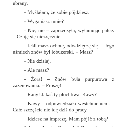
ubrany.
Myślałam, że sobie pójdziesz.
–
Wyganiasz mnie?
–
Nie, nie – zaprzeczyła, wyłamując palce.
–
– Czuję się niezręcznie.
Jeśli masz ochotę, odwdzięczę się. – Jego
–
uśmiech znów był łobuzerski. – Masz?
Nie dzisiaj.
–
Ale masz?
–
Żora! – Znów była purpurowa z
–
zażenowania. – Proszę!
Rany! Jakaś ty płochliwa. Kawy?
–
Kawy – odpowiedziała westchnieniem. –
–
Całe szczęście nie idę dziś do pracy.
Idziesz na imprezę. Mam pójść z tobą?
–