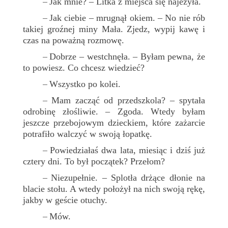
Jak mnie? – Litka z miejsca się najeżyła.
–
Jak ciebie – mrugnął okiem. – No nie rób
–
takiej groźnej miny Mała. Zjedz, wypij kawę i
czas na poważną rozmowę.
Dobrze – westchnęła. – Byłam pewna, że
–
to powiesz. Co chcesz wiedzieć?
Wszystko po kolei.
–
Mam zacząć od przedszkola? – spytała
–
odrobinę złośliwie. – Zgoda. Wtedy byłam
jeszcze przebojowym dzieckiem, które zażarcie
potrafiło walczyć w swoją łopatkę.
Powiedziałaś dwa lata, miesiąc i dziś już
–
cztery dni. To był początek? Przełom?
Niezupełnie. – Splotła drżące dłonie na
–
blacie stołu. A wtedy położył na nich swoją rękę,
jakby w geście otuchy.
Mów.
–