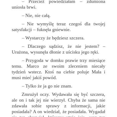
Przecież powiedziałam – zdumiona
–
uniosła brwi.
Nie, nie całą.
–
Nie wymyślę teraz czegoś dla twojej
–
satysfakcji – fuknęła gniewnie.
Wystarczy że będziesz szczera.
–
Dlaczego sądzisz, że nie jestem? –
–
Urażona, wysunęła dłonie z uścisku jego ręki.
Przygoda w domku prawie trzy miesiące
–
temu. Marco ze swoim zleceniem niecały
tydzień wstecz. Ktoś na ciebie poluje Mała i
musi mieć jakiś powód.
Tylko że ja go nie znam.
–
Zmrużył oczy. Wydawała się być szczera,
ale on i tak jej nie wierzył. Chyba że sama nie
zdawała sobie sprawy z informacji, jakie
posiadała? A on wiedział, że posiadała. Wygadał