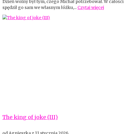
Dzień wolny był tym, czego Michał potrzebował. W całości
spędził go sam we własnym łóżku,...
Czytaj więcej
The king of joke (III)
od
Agnieszka
z
11 stycznia 2026