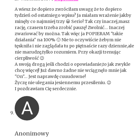
A wiesz że dopiero zwróciłam uwagę że to dopiero
tydzień od ostatniego wpisu? Ja miałam wrażenie jakby
minęły co najmniej trzy 😀 Serio! Tak czy inaczej,masz
rację, czasem trzeba zrobić pauzę! Zwolnić… Inaczej
zwariować by można. Tak więc ja POPIERAM "takie
działania" na 100% 🙂 Nie to oczywiście żebym nie
tęskniła i nie zaglądała tu po piętnaście razy dziennie,ale
nie marudzę,tylko rozumiem. Przy okazji trenując
cierpliwość 😉
A swoją drogą jeśli chodzi o opowiadanie,to jak zwykle
chcę więcej! Już dawno żadne nie wciągnęło mnie jak
"On"… Jest naprawdę cuuudowne!
Życzę nie ulegania jesiennemu przesileniu. 😉
I pozdrawiam Cię serdecznie.
A
Anonimowy