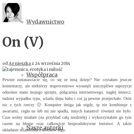
Wydawnictwo
On (V)
od
Agnieszka
z
24 września 2014
Współpraca
Pewnie zastanawiacie się, co się ze mną dzieje? Nie czytałam jeszcze
komentarzy, ale niektórzy stuprocentowo wysunęli uszczypliwe supozycje
odnośnie stanu mojego sprzętu, połączenia internetowego, nagłej śmierci,
tudzież wypadku typu, wlazła ślepa baba i coś ją pewnie przejechało. Otóż
nic z tych rzeczy 🙂 Komputer śmiga jak nigdy, tp nie kombinuje z
awariami, cegła na łeb mi nie spadła, innych katastrof również nie było.
Czas wolny miałam (na przykład całą niedzielę) i wykorzystałam go tym
razem na błogie oraz całkowicie bezproduktywne lenistwo. A także
Nasze autorki
układanie miasteczka z klocków lego.