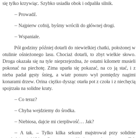
się tylko krzywiąc. Szybko usiadła obok i odpaliła silnik.
–
Prowadź.
–
Najpierw cofnij, byśmy wrócili do głównej drogi.
–
Wspaniale.
Pół godziny później dotarli do niewielkiej chatki, położonej w
otulinie ośnieżonego lasu. Chociaż dotarli, to zbyt wielkie słowo.
Droga okazała się na tyle nieprzejezdna, że ostatni kilometr musieli
pokonać na piechotę. Zima uparła się pokazać, na co ją stać, i z
nieba padał gęsty śnieg, a wiatr ponuro wył pomiędzy nagimi
konarami drzew. Orina ciężko dysząc otarła pot z czoła i z niechęcią
spojrzała na solidne kraty.
–
Co teraz?
–
Chyba wejdziemy do środka.
–
Niebiosa, dajcie mi cierpliwość… Jak?
–
A tak. – Tylko kilka sekund majstrował przy solidnie