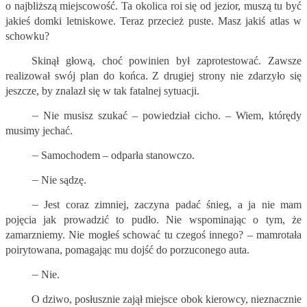
o najbliższą miejscowość. Ta okolica roi się od jezior, muszą tu być
jakieś domki letniskowe. Teraz przecież puste. Masz jakiś atlas w
schowku?
Skinął głową, choć powinien był zaprotestować. Zawsze
realizował swój plan do końca. Z drugiej strony nie zdarzyło się
jeszcze, by znalazł się w tak fatalnej sytuacji.
–
Nie musisz szukać – powiedział cicho. – Wiem, którędy
musimy jechać.
–
Samochodem – odparła stanowczo.
–
Nie sądzę.
–
Jest coraz zimniej, zaczyna padać śnieg, a ja nie mam
pojęcia jak prowadzić to pudło. Nie wspominając o tym, że
zamarzniemy. Nie mogłeś schować tu czegoś innego? – mamrotała
poirytowana, pomagając mu dojść do porzuconego auta.
–
Nie.
O dziwo, posłusznie zajął miejsce obok kierowcy, nieznacznie