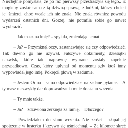
Niechętnie pomyślała, że po raz pierwszy przestraszyła się tego,. iż
mogłaby zostać sama z tą dziwną sprawą, z ludźmi, którzy chcieli
jej śmierci, choć wcale ich nie znała. Nie znała również powodu
wydarzeń ostatnich dni. Gorzej, nie potrafiła sobie go nawet
wyobrazić.
–
Jak masz na imię? – spytała, zmieniając temat.
–
Ja? – Przymknął oczy, zastanawiając się czy odpowiedzieć.
Tak dawno go nie używał. Fałszywe dokumenty, dziesiątki
nazwisk, które tak naprawdę wybrane zostały zupełnie
przypadkowo. Czas, który upłynął od momentu gdy ktoś inny
wypowiadał jego imię. Pokręcił głową w zadumie.
–
Jestem Orina – sama odpowiedziała na zadane pytanie. – A
ty masz niezwykły dar doprowadzania mnie do stanu wrzenia.
–
Ty mnie także.
–
Ja? – zdziwiona zerknęła za ramię. – Dlaczego?
–
Powiedziałem do stanu wrzenia. Nie złości – złapał jej
spojrzenie w lusterku i krzywo się uśmiechnął. – Za kilometr skręć