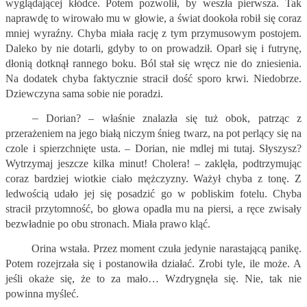
wyglądającej kłódce. Potem pozwolił, by weszła pierwsza. Tak
naprawdę to wirowało mu w głowie, a świat dookoła robił się coraz
mniej wyraźny. Chyba miała rację z tym przymusowym postojem.
Daleko by nie dotarli, gdyby to on prowadził. Oparł się i futrynę,
dłonią dotknął rannego boku. Ból stał się wręcz nie do zniesienia.
Na dodatek chyba faktycznie stracił dość sporo krwi. Niedobrze.
Dziewczyna sama sobie nie poradzi.
–
Dorian? – właśnie znalazła się tuż obok, patrząc z
przerażeniem na jego białą niczym śnieg twarz, na pot perlący się na
czole i spierzchnięte usta. – Dorian, nie mdlej mi tutaj. Słyszysz?
Wytrzymaj jeszcze kilka minut! Cholera! – zaklęła, podtrzymując
coraz bardziej wiotkie ciało mężczyzny. Ważył chyba z tonę. Z
ledwością udało jej się posadzić go w pobliskim fotelu. Chyba
stracił przytomność, bo głowa opadła mu na piersi, a ręce zwisały
bezwładnie po obu stronach. Miała prawo kląć.
Orina wstała. Przez moment czuła jedynie narastającą panikę.
Potem rozejrzała się i postanowiła działać. Zrobi tyle, ile może. A
jeśli okaże się, że to za mało… Wzdrygnęła się. Nie, tak nie
powinna myśleć.