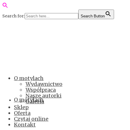
Search for:
Search Button
O motylach
Wydawnictwo
Współpraca
Nasze autorki
O motylach
Galeria
Sklep
Oferta
Czytaj online
Kontakt