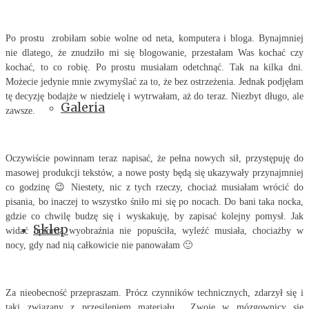
Po prostu zrobiłam sobie wolne od neta, komputera i bloga. Bynajmniej
nie dlatego, że znudziło mi się blogowanie, przestałam Was kochać czy
kochać, to co robię. Po prostu musiałam odetchnąć. Tak na kilka dni.
Możecie jedynie mnie zwymyślać za to, że bez ostrzeżenia. Jednak podjęłam
tę decyzję bodajże w niedzielę i wytrwałam, aż do teraz. Niezbyt długo, ale
Galeria
zawsze.
Oczywiście powinnam teraz napisać, że pełna nowych sił, przystępuję do
masowej produkcji tekstów, a nowe posty będą się ukazywały przynajmniej
co godzinę 😉 Niestety, nic z tych rzeczy, chociaż musiałam wrócić do
pisania, bo inaczej to wszystko śniło mi się po nocach. Do bani taka nocka,
gdzie co chwilę budzę się i wyskakuję, by zapisać kolejny pomysł. Jak
Sklep
widać upiorna wyobraźnia nie popuściła, wyleźć musiała, chociażby w
nocy, gdy nad nią całkowicie nie panowałam 🙂
Za nieobecność przepraszam. Prócz czynników technicznych, zdarzył się i
taki związany z przesileniem materiału... Zwoje w mózgownicy się