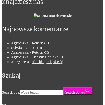
Znajdziesz nas
Najnowsze komentarze
Agnieszka
-
Return (II)
Sylwia
-
Return (II)
Agnieszka
-
Return (II)
Agnieszka
-
The king of joke (I)
Margareta
-
The king of joke (I)
Szukaj
Search for:
Search Button