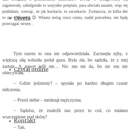
zagotowały, zabulgotało to wszystko potężnie, para uleciała uszami, więc się
poddałam, wierząc, że jak kochacie, to zaczekacie. Zwłaszcza, że kilka dni
Oferta
to nie wieczność 😉 Własny mózg rzecz cenna, nadal potrzebna, nie będę
przeciągać struny...
Tym razem to ona nie odpowiedziała. Zacisnęła zęby, z
większą siłą wdusiła pedał gazu. Była zła, bo sądziła, że z niej
żartuje. A nawet jeśli nie… Nic mu nie da, bo nic mu nie
Czytaj online
obiecywała.
–
Gdzie jedziemy? – spytała po bardzo długim czasie
milczenia.
–
Przed siebie – mruknął mężczyzna.
–
Sądzisz, że znaleźli nas przez to coś, co miałam
wszczepione pod skórę?
Kontakt
–
Tak.