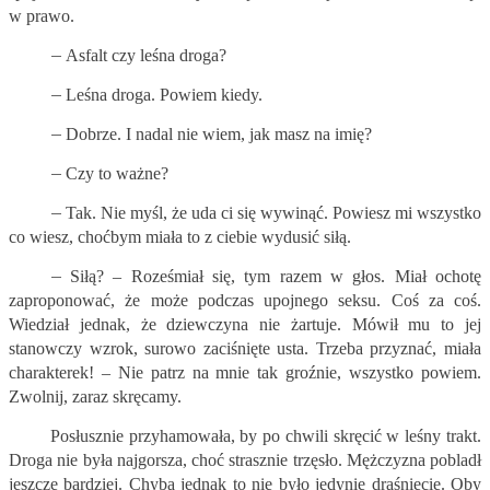
w prawo.
–
Asfalt czy leśna droga?
–
Leśna droga. Powiem kiedy.
–
Dobrze. I nadal nie wiem, jak masz na imię?
–
Czy to ważne?
–
Tak. Nie myśl, że uda ci się wywinąć. Powiesz mi wszystko
co wiesz, choćbym miała to z ciebie wydusić siłą.
–
Siłą? – Roześmiał się, tym razem w głos. Miał ochotę
zaproponować, że może podczas upojnego seksu. Coś za coś.
Wiedział jednak, że dziewczyna nie żartuje. Mówił mu to jej
stanowczy wzrok, surowo zaciśnięte usta. Trzeba przyznać, miała
charakterek! – Nie patrz na mnie tak groźnie, wszystko powiem.
Zwolnij, zaraz skręcamy.
Posłusznie przyhamowała, by po chwili skręcić w leśny trakt.
Droga nie była najgorsza, choć strasznie trzęsło. Mężczyzna pobladł
jeszcze bardziej. Chyba jednak to nie było jedynie draśnięcie. Oby