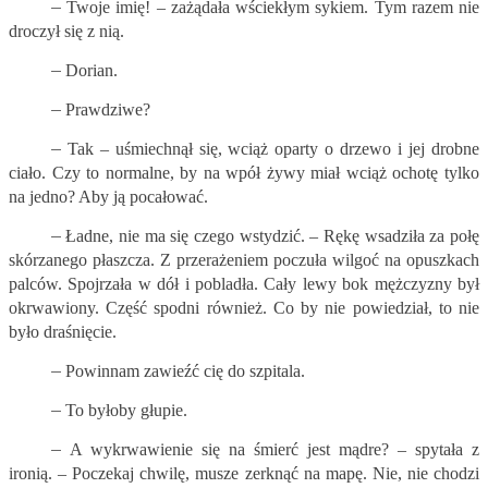
–
Twoje imię! – zażądała wściekłym sykiem. Tym razem nie
droczył się z nią.
–
Dorian.
–
Prawdziwe?
–
Tak – uśmiechnął się, wciąż oparty o drzewo i jej drobne
ciało. Czy to normalne, by na wpół żywy miał wciąż ochotę tylko
na jedno? Aby ją pocałować.
–
Ładne, nie ma się czego wstydzić. – Rękę wsadziła za połę
skórzanego płaszcza. Z przerażeniem poczuła wilgoć na opuszkach
palców. Spojrzała w dół i pobladła. Cały lewy bok mężczyzny był
okrwawiony. Część spodni również. Co by nie powiedział, to nie
było draśnięcie.
–
Powinnam zawieźć cię do szpitala.
–
To byłoby głupie.
–
A wykrwawienie się na śmierć jest mądre? – spytała z
ironią. – Poczekaj chwilę, musze zerknąć na mapę. Nie, nie chodzi