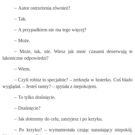
–
Autor ostrzeżenia również?
–
Tak.
–
A przypadkiem nie ma tego więcej?
–
Może.
–
Może, tak, nie. Wiesz jak mnie czasami denerwują te
lakoniczne odpowiedzi?
–
Wiem.
–
Czyli robisz to specjalnie? – zerknęła w lusterko. Coś blado
wyglądał. – Jesteś ranny? – spytała z niepokojem.
–
To tylko draśnięcie.
–
Draśnięcie?
–
Jak dotrzemy do celu, zaszyjesz i po krzyku.
–
Po krzyku? – wymamrotała czując narastający niepokój.