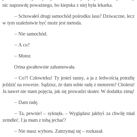
nic naprawdę poważnego, bo kiepska z niej była lekarka.
–
Schowałeś drugi samochód pośrodku lasu? Dziwaczne, lecz
w tym szaleństwie być może jest metoda.
–
Nie samochód.
–
A co?
–
Motor.
Orina gwałtownie zahamowała.
–
Co?! Człowieku! Ty jesteś ranny, a ja z ledwością potrafię
jeździć na rowerze. Sądzisz, że dam sobie radę z motorem? Cholera!
Ja nawet nie mam pojęcia, jak się prowadzi skuter. W dodatku zimą!
–
Dam radę.
–
Ta, pewnie! – syknęła. – Wyglądasz jakbyś za chwilę miał
zemdleć. I ja mam z tobą jechać?
–
Nie masz wyboru. Zatrzymaj się – rozkazał.