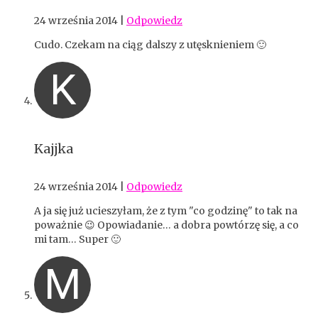
24 września 2014
|
Odpowiedz
Cudo. Czekam na ciąg dalszy z utęsknieniem 🙂
K
Kajjka
24 września 2014
|
Odpowiedz
A ja się już ucieszyłam, że z tym "co godzinę" to tak na
poważnie 😉 Opowiadanie… a dobra powtórzę się, a co
mi tam… Super 🙂
M