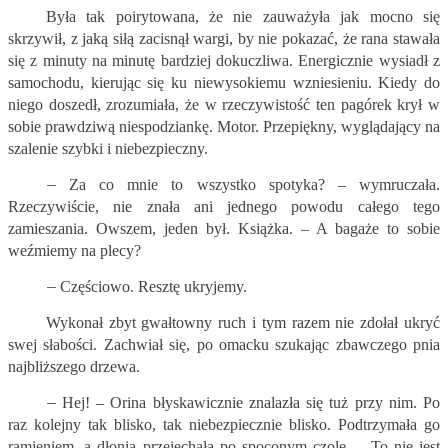
Była tak poirytowana, że nie zauważyła jak mocno się
skrzywił, z jaką siłą zacisnął wargi, by nie pokazać, że rana stawała
się z minuty na minutę bardziej dokuczliwa. Energicznie wysiadł z
samochodu, kierując się ku niewysokiemu wzniesieniu. Kiedy do
niego doszedł, zrozumiała, że w rzeczywistość ten pagórek krył w
sobie prawdziwą niespodziankę. Motor. Przepiękny, wyglądający na
szalenie szybki i niebezpieczny.
–
Za co mnie to wszystko spotyka? – wymruczała.
Rzeczywiście, nie znała ani jednego powodu całego tego
zamieszania. Owszem, jeden był. Książka. – A bagaże to sobie
weźmiemy na plecy?
–
Częściowo. Resztę ukryjemy.
Wykonał zbyt gwałtowny ruch i tym razem nie zdołał ukryć
swej słabości. Zachwiał się, po omacku szukając zbawczego pnia
najbliższego drzewa.
–
Hej! – Orina błyskawicznie znalazła się tuż przy nim. Po
raz kolejny tak blisko, tak niebezpiecznie blisko. Podtrzymała go
ramieniem, a dłonią przejechała po spoconym czole. – To nie jest