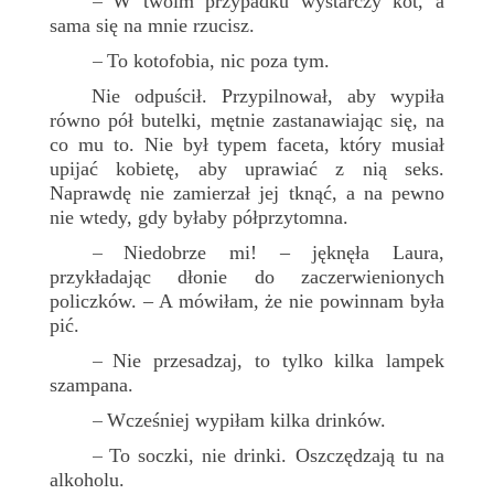
W twoim przypadku wystarczy kot, a
–
sama się na mnie rzucisz.
To kotofobia, nic poza tym.
–
Nie odpuścił. Przypilnował, aby wypiła
równo pół butelki, mętnie zastanawiając się, na
co mu to. Nie był typem faceta, który musiał
upijać kobietę, aby uprawiać z nią seks.
Naprawdę nie zamierzał jej tknąć, a na pewno
nie wtedy, gdy byłaby półprzytomna.
Niedobrze mi! – jęknęła Laura,
–
przykładając dłonie do zaczerwienionych
policzków. – A mówiłam, że nie powinnam była
pić.
Nie przesadzaj, to tylko kilka lampek
–
szampana.
Wcześniej wypiłam kilka drinków.
–
To soczki, nie drinki. Oszczędzają tu na
–
alkoholu.