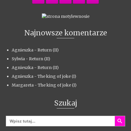
Najnowsze komentarze
Agnieszka
-
Return (II)
Sylwia
-
Return (II)
Agnieszka
-
Return (II)
Agnieszka
-
The king of joke (I)
Margareta
-
The king of joke (I)
Szukaj
Search Button
Search
for: