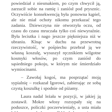
powiedział z niesmakiem, po czym chwycił ją,
zarzucił sobie na ramię i zaniósł pod prysznic.
Oczywiście konsekwencją była ponowna kąpiel,
ale nie miał ochoty nikomu przekazać tego
zadania. Dziewczyna nie otworzyła oczu, od
czasu do czasu mruczała tylko coś niewyraźnie.
Była leciutka i nago jeszcze piękniejsza niż w
ubraniu. Klnąc w duchu na przewrotną
rzeczywistość, w pośpiechu przebrał ją we
własną koszulę, wysuszył ręcznikiem wilgotne
kosmyki włosów, po czym zaniósł do
sąsiedniego pokoju, w którym nie śmierdziało
wymiocinami.
Zawołaj kogoś, ma posprzątać moją
–
sypialnię – rozkazał Igorowi, zabierając ze sobą
czystą koszulkę i spodnie od piżamy.
Laura nadal leżała w pozycji, w jakiej ją
zostawił. Mokre włosy rozsypały się na
poduszce, policzki poczerwieniały, a usta miała