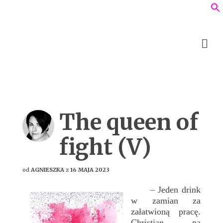
The queen of
fight (V)
od
AGNIESZKA
z
16 MAJA 2023
Jeden drink
–
w zamian za
załatwioną pracę.
Christian na