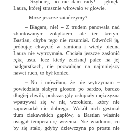
Szybciej, bo nie dam rady! – jęknęła
–
Laura, której strasznie wirowało w głowie.
Może jeszcze zatańczymy?
–
Błagam, nie! – Z trudem panowała nad
–
zbuntowanym żołądkiem, ale ten kretyn,
Bastian, chyba tego nie rozumiał. Odwrócił ją,
próbując chwycić w ramiona i wtedy biedna
Laura nie wytrzymała. Chciała jeszcze zasłonić
ręką usta, lecz kiedy zacisnął palce na jej
nadgarstkach, nie pozwalając na najmniejszy
nawet ruch, to był koniec.
No i mówiłam, że nie wytrzymam –
–
powiedziała słabym głosem po bardzo, bardzo
długiej chwili, podczas gdy osłupiały mężczyzna
wpatrywał się w nią wzrokiem, który nie
zapowiadał nic dobrego. Wokół nich gęstniał
tłum ciekawskich gapiów, a Bastian właśnie
osiągał temperaturę wrzenia. Nie wiadomo, co
by się stało, gdyby dziewczyna po prostu nie