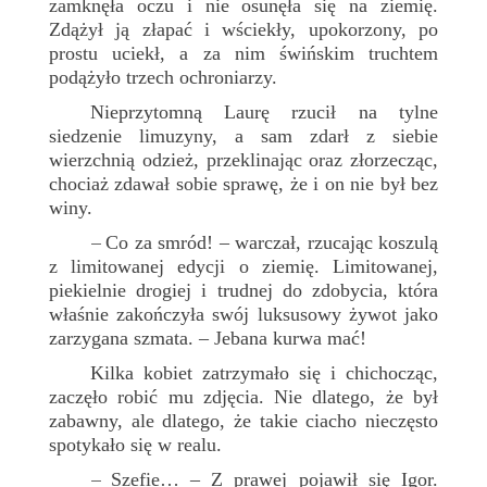
zamknęła oczu i nie osunęła się na ziemię.
Zdążył ją złapać i wściekły, upokorzony, po
prostu uciekł, a za nim świńskim truchtem
podążyło trzech ochroniarzy.
Nieprzytomną Laurę rzucił na tylne
siedzenie limuzyny, a sam zdarł z siebie
wierzchnią odzież, przeklinając oraz złorzecząc,
chociaż zdawał sobie sprawę, że i on nie był bez
winy.
Co za smród! – warczał, rzucając koszulą
–
z limitowanej edycji o ziemię. Limitowanej,
piekielnie drogiej i trudnej do zdobycia, która
właśnie zakończyła swój luksusowy żywot jako
zarzygana szmata. – Jebana kurwa mać!
Kilka kobiet zatrzymało się i chichocząc,
zaczęło robić mu zdjęcia. Nie dlatego, że był
zabawny, ale dlatego, że takie ciacho nieczęsto
spotykało się w realu.
Szefie… – Z prawej pojawił się Igor.
–