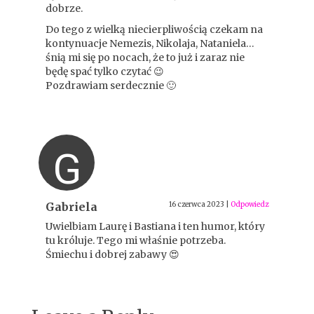
dobrze.
Do tego z wielką niecierpliwością czekam na
kontynuacje Nemezis, Nikolaja, Nataniela…
śnią mi się po nocach, że to już i zaraz nie
będę spać tylko czytać 😉
Pozdrawiam serdecznie 🙂
G
Gabriela
16 czerwca 2023
|
Odpowiedz
Uwielbiam Laurę i Bastiana i ten humor, który
tu króluje. Tego mi właśnie potrzeba.
Śmiechu i dobrej zabawy 😍