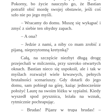
Pokorny, bo życie nauczyło go, że Bastian
potrafił obić mordę swojej obstawie, jeśli coś
szło nie po jego myśli.
Wracamy do domu. Muszę się wykąpać i
–
zmyć z siebie ten ohydny zapach.
A ona?
–
Jedzie z nami, a niby co mam zrobić z
–
pijaną, nieprzytomną kretynką?
Całą, na szczęście niezbyt długą drogę
przejechali w milczeniu, przy szeroko otwartych
oknach. Bastian nieco się uspokoił, ale i tak w
myślach rozważył wiele krwawych, pełnych
brutalności scenariuszy. Gdy dotarli do jego
domu, sam pobiegł na górę, każąc jednocześnie
położyć Laurę na swoim łóżku w sypialni. Kiedy
wyszedł spod prysznica, leżała na wznak,
rytmicznie pochrapując.
Brudas! Pijany w trupa brudas! –
–