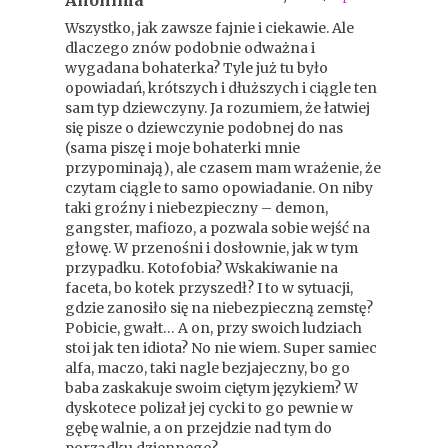
Anonima
Wszystko, jak zawsze fajnie i ciekawie. Ale
dlaczego znów podobnie odważna i
wygadana bohaterka? Tyle już tu było
opowiadań, krótszych i dłuższych i ciągle ten
sam typ dziewczyny. Ja rozumiem, że łatwiej
się pisze o dziewczynie podobnej do nas
(sama piszę i moje bohaterki mnie
przypominają), ale czasem mam wrażenie, że
czytam ciągle to samo opowiadanie. On niby
taki groźny i niebezpieczny – demon,
gangster, mafiozo, a pozwala sobie wejść na
głowę. W przenośni i dosłownie, jak w tym
przypadku. Kotofobia? Wskakiwanie na
faceta, bo kotek przyszedł? I to w sytuacji,
gdzie zanosiło się na niebezpieczną zemstę?
Pobicie, gwałt… A on, przy swoich ludziach
stoi jak ten idiota? No nie wiem. Super samiec
alfa, maczo, taki nagle bezjajeczny, bo go
baba zaskakuje swoim ciętym językiem? W
dyskotece polizał jej cycki to go pewnie w
gębę walnie, a on przejdzie nad tym do