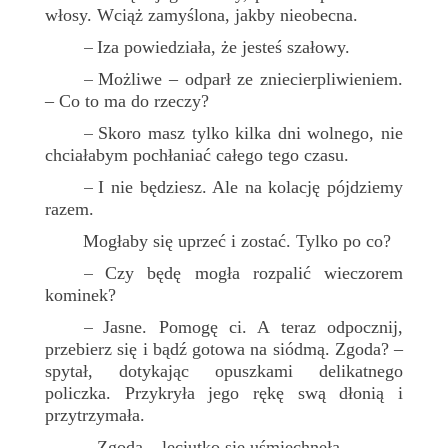
włosy. Wciąż zamyślona, jakby nieobecna.
Iza powiedziała, że jesteś szałowy.
–
Możliwe – odparł ze zniecierpliwieniem.
–
– Co to ma do rzeczy?
Skoro masz tylko kilka dni wolnego, nie
–
chciałabym pochłaniać całego tego czasu.
I nie będziesz. Ale na kolację pójdziemy
–
razem.
Mogłaby się uprzeć i zostać. Tylko po co?
Czy będę mogła rozpalić wieczorem
–
kominek?
Jasne. Pomogę ci. A teraz odpocznij,
–
przebierz się i bądź gotowa na siódmą. Zgoda? –
spytał, dotykając opuszkami delikatnego
policzka. Przykryła jego rękę swą dłonią i
przytrzymała.
Zgoda – leciutko się uśmiechnęła.