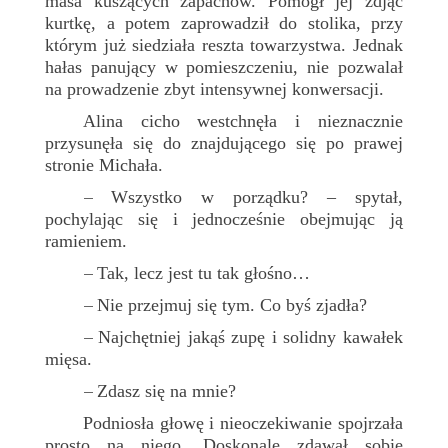
masa kuszących zapachów. Pomógł jej zdjąć
kurtkę, a potem zaprowadził do stolika, przy
którym już siedziała reszta towarzystwa. Jednak
hałas panujący w pomieszczeniu, nie pozwalał
na prowadzenie zbyt intensywnej konwersacji.
Alina cicho westchnęła i nieznacznie
przysunęła się do znajdującego się po prawej
stronie Michała.
Wszystko w porządku? – spytał,
–
pochylając się i jednocześnie obejmując ją
ramieniem.
Tak, lecz jest tu tak głośno…
–
Nie przejmuj się tym. Co byś zjadła?
–
Najchętniej jakąś zupę i solidny kawałek
–
mięsa.
Zdasz się na mnie?
–
Podniosła głowę i nieoczekiwanie spojrzała
prosto na niego. Doskonale zdawał sobie