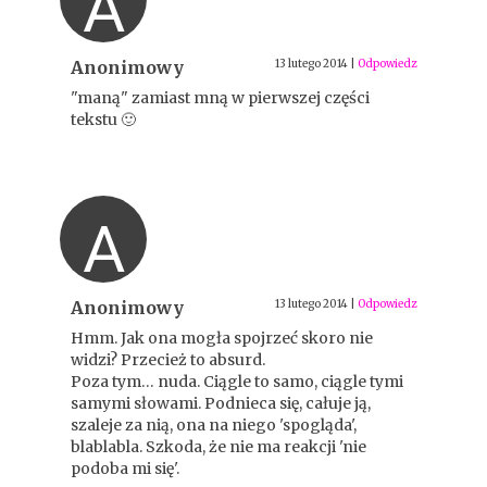
A
Anonimowy
13 lutego 2014
|
Odpowiedz
"maną" zamiast mną w pierwszej części
tekstu 🙂
A
Anonimowy
13 lutego 2014
|
Odpowiedz
Hmm. Jak ona mogła spojrzeć skoro nie
widzi? Przecież to absurd.
Poza tym… nuda. Ciągle to samo, ciągle tymi
samymi słowami. Podnieca się, całuje ją,
szaleje za nią, ona na niego 'spogląda',
blablabla. Szkoda, że nie ma reakcji 'nie
podoba mi się'.