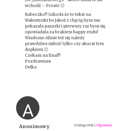
wchodź – Proste 🙂
Babeczko!! Szkoda że to tekst na
Walentynki bo jakoś z chęcią bym mu
pokazała pazurki i pierwszy raz bym się
opowiadała za brakiem happy endu!
Wiadomo Alinie też się należy
prawdziwa miłość tylko czy akurat tym
dupkiem 🙂
Czekam na finał!!
Pozdrawiam
Delka
A
Anonimowy
13 lutego 2014
|
Odpowiedz