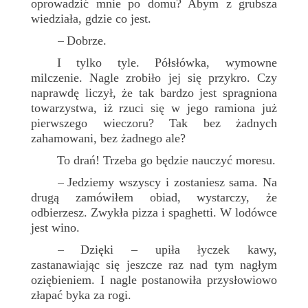
oprowadzić mnie po domu? Abym z grubsza
wiedziała, gdzie co jest.
Dobrze.
–
I tylko tyle. Półsłówka, wymowne
milczenie. Nagle zrobiło jej się przykro. Czy
naprawdę liczył, że tak bardzo jest spragniona
towarzystwa, iż rzuci się w jego ramiona już
pierwszego wieczoru? Tak bez żadnych
zahamowani, bez żadnego ale?
To drań! Trzeba go będzie nauczyć moresu.
Jedziemy wszyscy i zostaniesz sama. Na
–
drugą zamówiłem obiad, wystarczy, że
odbierzesz. Zwykła pizza i spaghetti. W lodówce
jest wino.
Dzięki – upiła łyczek kawy,
–
zastanawiając się jeszcze raz nad tym nagłym
oziębieniem. I nagle postanowiła przysłowiowo
złapać byka za rogi.