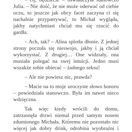
–
Julia. – Nie dość, że nie może oderwać od ciebie
oczu, to jeszcze jak obcy facet zaczyna ci się
nachalnie przypatrywać, to Michał wygląda,
jakby natychmiast chciał mu się rzucić do
gardła.
Ach, tak? – Alina splotła dłonie. Z jednej
–
strony poczuła się nieswojo, jakby i ją chciał
wykorzystać. Z drugiej… One widziały, ona
musiała polegać na swej intuicji. Jedno musi
wszakże sobie obiecać – żadnego seksu!
Ale nie powiesz nic, prawda?
–
Macie na to moje uroczyste słowo honoru
–
– powiedziała stanowczo. Była im nawet nieco
wdzięczna.
Tak więc kiedy wrócili do domu,
zatrzasnęła drzwi niemal przed samym nosem
zdumionego Michała. Któremu nie pozostało nic
więcej jak dobry drink, odrobina wyobraźni i