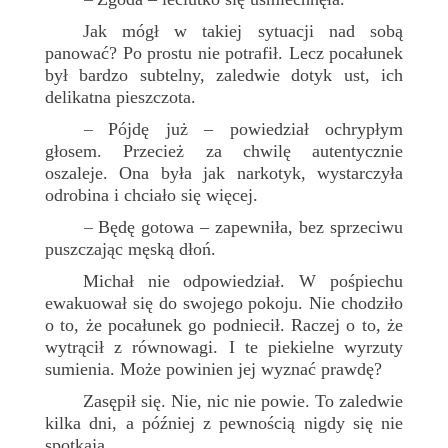
–
Jak mógł w takiej sytuacji nad sobą
panować? Po prostu nie potrafił. Lecz pocałunek
był bardzo subtelny, zaledwie dotyk ust, ich
delikatna pieszczota.
Pójdę już – powiedział ochrypłym
–
głosem. Przecież za chwilę autentycznie
oszaleje. Ona była jak narkotyk, wystarczyła
odrobina i chciało się więcej.
Będę gotowa – zapewniła, bez sprzeciwu
–
puszczając męską dłoń.
Michał nie odpowiedział. W pośpiechu
ewakuował się do swojego pokoju. Nie chodziło
o to, że pocałunek go podniecił. Raczej o to, że
wytrącił z równowagi. I te piekielne wyrzuty
sumienia. Może powinien jej wyznać prawdę?
Zasępił się. Nie, nic nie powie. To zaledwie
kilka dni, a później z pewnością nigdy się nie
spotkają.