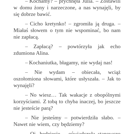
Kochamy? – prychnęła Julia. – Zostawili
–
w domu żony i narzeczone, a nas wynajęli, by
się dobrze bawić.
Cicho kretynko! – zgromiła ją druga. –
–
Miałaś słowem o tym nie wspominać, bo nam
nie zapłacą.
Zapłacą? – powtórzyła jak echo
–
zdumiona Alina.
Kochaniutka, błagamy, nie wydaj nas!
–
Nie wydam – obiecała, wciąż
–
oszołomiona słowami, które usłyszała. – Jak to
wynajęli?
No wiesz… Tak wakacje z obopólnymi
–
korzyściami. Z tobą to chyba inaczej, bo jeszcze
nie jesteście parą?
Nie jesteśmy – potwierdziła słabo. –
–
Nawet nie wiem, czy będziemy?
Oj, będziecie – oświadczyła stanowczo