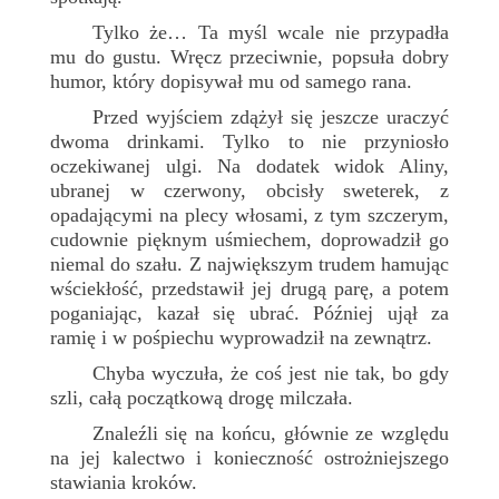
Tylko że… Ta myśl wcale nie przypadła
mu do gustu. Wręcz przeciwnie, popsuła dobry
humor, który dopisywał mu od samego rana.
Przed wyjściem zdążył się jeszcze uraczyć
dwoma drinkami. Tylko to nie przyniosło
oczekiwanej ulgi. Na dodatek widok Aliny,
ubranej w czerwony, obcisły sweterek, z
opadającymi na plecy włosami, z tym szczerym,
cudownie pięknym uśmiechem, doprowadził go
niemal do szału. Z największym trudem hamując
wściekłość, przedstawił jej drugą parę, a potem
poganiając, kazał się ubrać. Później ujął za
ramię i w pośpiechu wyprowadził na zewnątrz.
Chyba wyczuła, że coś jest nie tak, bo gdy
szli, całą początkową drogę milczała.
Znaleźli się na końcu, głównie ze względu
na jej kalectwo i konieczność ostrożniejszego
stawiania kroków.