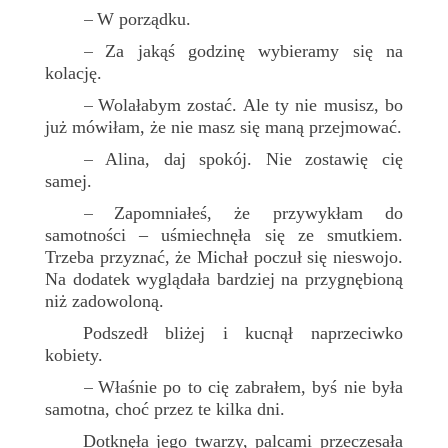
W porządku.
–
Za jakąś godzinę wybieramy się na
–
kolację.
Wolałabym zostać. Ale ty nie musisz, bo
–
już mówiłam, że nie masz się maną przejmować.
Alina, daj spokój. Nie zostawię cię
–
samej.
Zapomniałeś, że przywykłam do
–
samotności – uśmiechnęła się ze smutkiem.
Trzeba przyznać, że Michał poczuł się nieswojo.
Na dodatek wyglądała bardziej na przygnębioną
niż zadowoloną.
Podszedł bliżej i kucnął naprzeciwko
kobiety.
Właśnie po to cię zabrałem, byś nie była
–
samotna, choć przez te kilka dni.
Dotknęła jego twarzy, palcami przeczesała