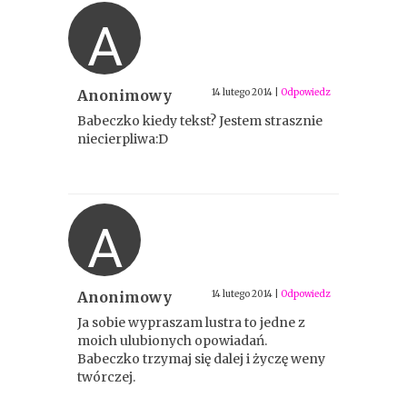
A
Anonimowy
14 lutego 2014
|
Odpowiedz
Babeczko kiedy tekst? Jestem strasznie
niecierpliwa:D
A
Anonimowy
14 lutego 2014
|
Odpowiedz
Ja sobie wypraszam lustra to jedne z
moich ulubionych opowiadań.
Babeczko trzymaj się dalej i życzę weny
twórczej.