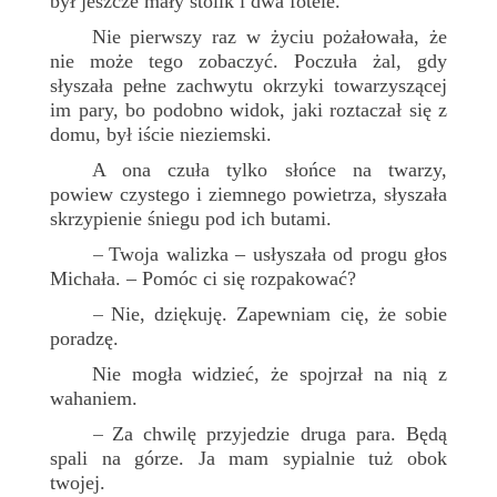
był jeszcze mały stolik i dwa fotele.
Nie pierwszy raz w życiu pożałowała, że
nie może tego zobaczyć. Poczuła żal, gdy
słyszała pełne zachwytu okrzyki towarzyszącej
im pary, bo podobno widok, jaki roztaczał się z
domu, był iście nieziemski.
A ona czuła tylko słońce na twarzy,
powiew czystego i ziemnego powietrza, słyszała
skrzypienie śniegu pod ich butami.
Twoja walizka – usłyszała od progu głos
–
Michała. – Pomóc ci się rozpakować?
Nie, dziękuję. Zapewniam cię, że sobie
–
poradzę.
Nie mogła widzieć, że spojrzał na nią z
wahaniem.
Za chwilę przyjedzie druga para. Będą
–
spali na górze. Ja mam sypialnie tuż obok
twojej.