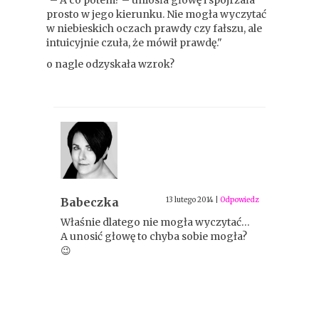
"– A co potem? – uniosła głowę i spojrzała
prosto w jego kierunku. Nie mogła wyczytać
w niebieskich oczach prawdy czy fałszu, ale
intuicyjnie czuła, że mówił prawdę."
o nagle odzyskała wzrok?
Babeczka
13 lutego 2014
|
Odpowiedz
Właśnie dlatego nie mogła wyczytać…
A unosić głowę to chyba sobie mogła?
😉