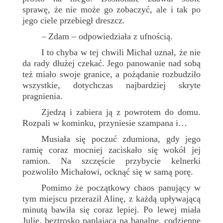
sprawę, że nie może go zobaczyć, ale i tak po
jego ciele przebiegł dreszcz.
Zdam – odpowiedziała z ufnością.
–
I to chyba w tej chwili Michał uznał, że nie
da rady dłużej czekać. Jego panowanie nad sobą
też miało swoje granice, a pożądanie rozbudziło
wszystkie, dotychczas najbardziej skryte
pragnienia.
Zjedzą i zabiera ją z powrotem do domu.
Rozpali w kominku, przyniesie szampana i…
Musiała się poczuć zdumiona, gdy jego
ramię coraz mocniej zaciskało się wokół jej
ramion. Na szczęście przybycie kelnerki
pozwoliło Michałowi, ocknąć się w samą porę.
Pomimo że początkowy chaos panujący w
tym miejscu przeraził Alinę, z każdą upływającą
minutą bawiła się coraz lepiej. Po lewej miała
Julię, beztrosko paplającą na banalne, codzienne