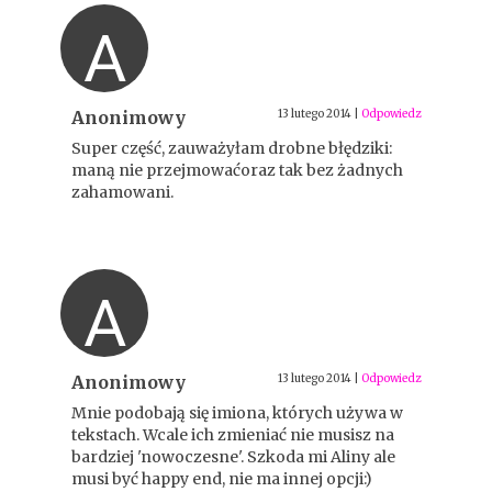
A
Anonimowy
13 lutego 2014
|
Odpowiedz
Super część, zauważyłam drobne błędziki:
maną nie przejmowaćoraz tak bez żadnych
zahamowani.
A
Anonimowy
13 lutego 2014
|
Odpowiedz
Mnie podobają się imiona, których używa w
tekstach. Wcale ich zmieniać nie musisz na
bardziej 'nowoczesne'. Szkoda mi Aliny ale
musi być happy end, nie ma innej opcji:)