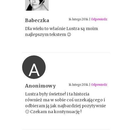
Babeczka
14 lutego 2014
|
Odpowiedz
Dla wielu to właśnie Lustra są moim
najlepszym tekstem 😉
A
Anonimowy
14 lutego 2014
|
Odpowiedz
Lustra były świetne! i ta historia
również ma w sobie coś urzekającego i
odbieram ją jak najbardziej pozytywnie
🙂 Czekam na kontynuację !