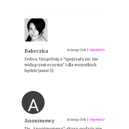
Babeczka
14 lutego 2014
|
Odpowiedz
Dobra. Uzupełnię o "spojrzała nic nie
widzącymi oczyma" i dla wszystkich
będzie jasne 😉
A
Anonimowy
14 lutego 2014
|
Odpowiedz
Do ,,Anonimowego": skoro nuda to nie