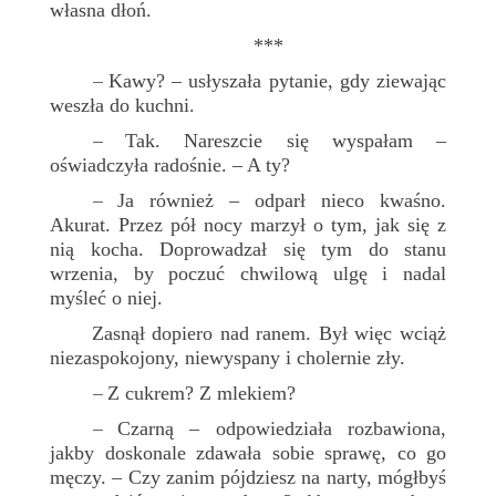
własna dłoń.
***
Kawy? – usłyszała pytanie, gdy ziewając
–
weszła do kuchni.
Tak. Nareszcie się wyspałam –
–
oświadczyła radośnie. – A ty?
Ja również – odparł nieco kwaśno.
–
Akurat. Przez pół nocy marzył o tym, jak się z
nią kocha. Doprowadzał się tym do stanu
wrzenia, by poczuć chwilową ulgę i nadal
myśleć o niej.
Zasnął dopiero nad ranem. Był więc wciąż
niezaspokojony, niewyspany i cholernie zły.
Z cukrem? Z mlekiem?
–
Czarną – odpowiedziała rozbawiona,
–
jakby doskonale zdawała sobie sprawę, co go
męczy. – Czy zanim pójdziesz na narty, mógłbyś