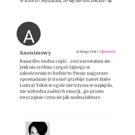
W końcu ! Myślałam, że się nie doczekam ! 😀
A
Anonimowy
14 lutego 2014
|
Odpowiedz
Baaardzo nudna część…rozczarowalam sie.
Jesli nie zrobisz czegoś fajnego w
zakończeniu to bedzie to Twoje najgorsze
opowiadanie (o ironio! przebije nawet słabe
Lustra) Tekst w ogole nie trzyma w napięciu,
nie wzbudza zadnych emocji…po prostu
zwyczajnie czyta sie jak nudna lekture.