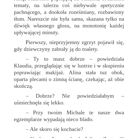
tematy, na talerzu coś niebywale apetycznie
pachnącego, a dookoła roześmiany, rozbawiony
tłum. Nareszcie nie była sama, skazana tylko na
dźwięk własnego głosu, na monotonię każdej
upływającej minuty.
Pierwszy, nieprzyjemny zgrzyt pojawił się,
gdy dziewczyny zabrały ją do toalety.
Ty to masz dobrze – powiedziała
–
Klaudia, przeglądając się w lustrze i w skupieniu
poprawiając makijaż. Alina stała tuz obok,
oparta plecami o zimną ścianę, czekając, aż obie
skończą.
Dobrze? Nie powiedziałabym –
–
uśmiechnęła się lekko.
Przy twoim Michale te nasze dwa
–
egzemplarze wypadają nieco blado.
Ale skoro się kochacie?
–