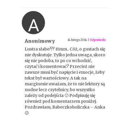
A
Anonimowy
14 lutego 2014
|
Odpowiedz
Lustra słabe??? Hmm.. Cóż, o gustach się
nie dyskutuje. Tylko jedna uwaga, skoro
się nie podoba, to po co wchodzić,
czytać i komentować? Przecież nie
zawsze musi być napięcie i emocje, żeby
tekst był wartościowy. A tak na
marginesie uważam, że to nie lektury są
nudne lecz czytelnicy, bo wszystko
zależy od podejścia 🙂 Podpisuję się
również pod komentarzem poniżej.
Pozdrawiam, Babeczkoholiczka – Anka
😉