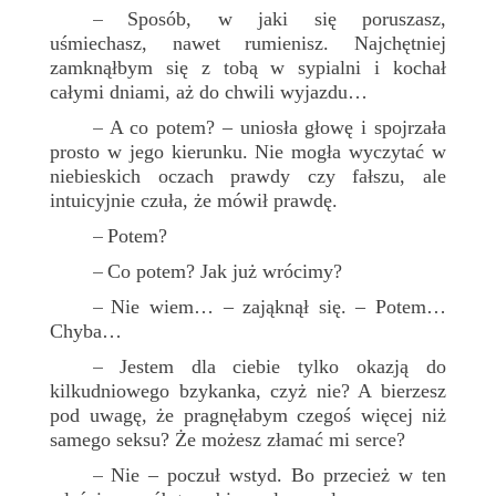
Sposób, w jaki się poruszasz,
–
uśmiechasz, nawet rumienisz. Najchętniej
zamknąłbym się z tobą w sypialni i kochał
całymi dniami, aż do chwili wyjazdu…
A co potem? – uniosła głowę i spojrzała
–
prosto w jego kierunku. Nie mogła wyczytać w
niebieskich oczach prawdy czy fałszu, ale
intuicyjnie czuła, że mówił prawdę.
Potem?
–
Co potem? Jak już wrócimy?
–
Nie wiem… – zająknął się. – Potem…
–
Chyba…
Jestem dla ciebie tylko okazją do
–
kilkudniowego bzykanka, czyż nie? A bierzesz
pod uwagę, że pragnęłabym czegoś więcej niż
samego seksu? Że możesz złamać mi serce?
Nie – poczuł wstyd. Bo przecież w ten
–