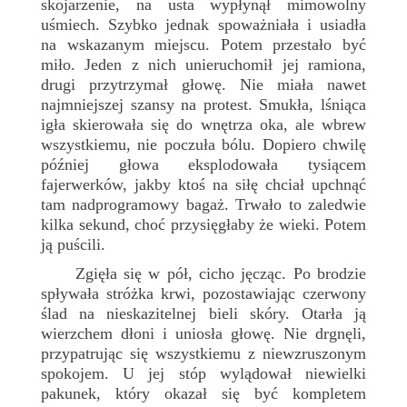
skojarzenie, na usta wypłynął mimowolny
uśmiech. Szybko jednak spoważniała i usiadła
na wskazanym miejscu. Potem przestało być
miło. Jeden z nich unieruchomił jej ramiona,
drugi przytrzymał głowę. Nie miała nawet
najmniejszej szansy na protest. Smukła, lśniąca
igła skierowała się do wnętrza oka, ale wbrew
wszystkiemu, nie poczuła bólu. Dopiero chwilę
później głowa eksplodowała tysiącem
fajerwerków, jakby ktoś na siłę chciał upchnąć
tam nadprogramowy bagaż. Trwało to zaledwie
kilka sekund, choć przysięgłaby że wieki. Potem
ją puścili.
Zgięła się w pół, cicho jęcząc. Po brodzie
spływała stróżka krwi, pozostawiając czerwony
ślad na nieskazitelnej bieli skóry. Otarła ją
wierzchem dłoni i uniosła głowę. Nie drgnęli,
przypatrując się wszystkiemu z niewzruszonym
spokojem. U jej stóp wylądował niewielki
pakunek, który okazał się być kompletem