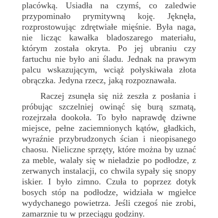
placówką. Usiadła na czymś, co zaledwie
przypominało prymitywną koję. Jęknęła,
rozprostowując zdrętwiałe mięśnie. Była naga,
nie licząc kawałka bladoszarego materiału,
którym została okryta. Po jej ubraniu czy
fartuchu nie było ani śladu. Jednak na prawym
palcu wskazującym, wciąż połyskiwała złota
obrączka. Jedyna rzecz, jaką rozpoznawała.
Raczej zsunęła się niż zeszła z posłania i
próbując szczelniej owinąć się burą szmatą,
rozejrzała dookoła. To było naprawdę dziwne
miejsce, pełne zaciemnionych kątów, gładkich,
wyraźnie przybrudzonych ścian i nieopisanego
chaosu. Nieliczne sprzęty, które można by uznać
za meble, walały się w nieładzie po podłodze, z
zerwanych instalacji, co chwila sypały się snopy
iskier. I było zimno. Czuła to poprzez dotyk
bosych stóp na podłodze, widziała w mgiełce
wydychanego powietrza. Jeśli czegoś nie zrobi,
zamarznie tu w przeciągu godziny.