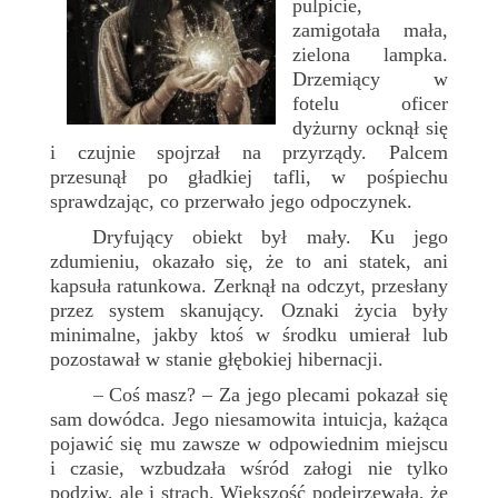
pulpicie,
zamigotała mała,
zielona lampka.
Drzemiący w
fotelu oficer
dyżurny ocknął się
i czujnie spojrzał na przyrządy. Palcem
przesunął po gładkiej tafli, w pośpiechu
sprawdzając, co przerwało jego odpoczynek.
Dryfujący obiekt był mały. Ku jego
zdumieniu, okazało się, że to ani statek, ani
kapsuła ratunkowa. Zerknął na odczyt, przesłany
przez system skanujący. Oznaki życia były
minimalne, jakby ktoś w środku umierał lub
pozostawał w stanie głębokiej hibernacji.
Coś masz? – Za jego plecami pokazał się
–
sam dowódca. Jego niesamowita intuicja, każąca
pojawić się mu zawsze w odpowiednim miejscu
i czasie, wzbudzała wśród załogi nie tylko
podziw, ale i strach. Większość podejrzewała, że