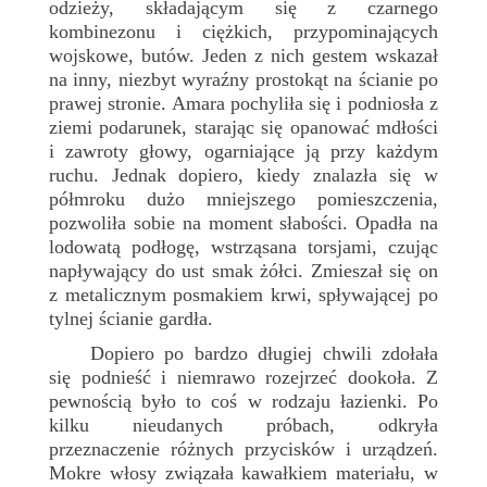
odzieży, składającym się z czarnego
kombinezonu i ciężkich, przypominających
wojskowe, butów. Jeden z nich gestem wskazał
na inny, niezbyt wyraźny prostokąt na ścianie po
prawej stronie. Amara pochyliła się i podniosła z
ziemi podarunek, starając się opanować mdłości
i zawroty głowy, ogarniające ją przy każdym
ruchu. Jednak dopiero, kiedy znalazła się w
półmroku dużo mniejszego pomieszczenia,
pozwoliła sobie na moment słabości. Opadła na
lodowatą podłogę, wstrząsana torsjami, czując
napływający do ust smak żółci. Zmieszał się on
z metalicznym posmakiem krwi, spływającej po
tylnej ścianie gardła.
Dopiero po bardzo długiej chwili zdołała
się podnieść i niemrawo rozejrzeć dookoła. Z
pewnością było to coś w rodzaju łazienki. Po
kilku nieudanych próbach, odkryła
przeznaczenie różnych przycisków i urządzeń.
Mokre włosy związała kawałkiem materiału, w