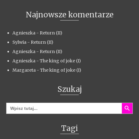
Najnowsze komentarze
Agnieszka
-
Return (II)
Sylwia
-
Return (II)
Agnieszka
-
Return (II)
Agnieszka
-
The king of joke (I)
Margareta
-
The king of joke (I)
Szukaj
Search Button
Search
for:
Tagi