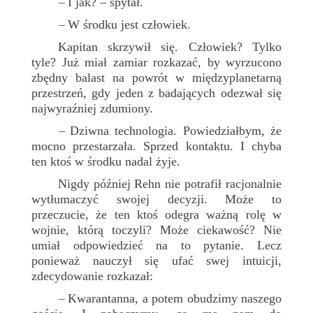
I jak? – spytał.
–
W środku jest człowiek.
–
Kapitan skrzywił się. Człowiek? Tylko
tyle? Już miał zamiar rozkazać, by wyrzucono
zbędny balast na powrót w międzyplanetarną
przestrzeń, gdy jeden z badających odezwał się
najwyraźniej zdumiony.
Dziwna technologia. Powiedziałbym, że
–
mocno przestarzała. Sprzed kontaktu. I chyba
ten ktoś w środku nadal żyje.
Nigdy później Rehn nie potrafił racjonalnie
wytłumaczyć swojej decyzji. Może to
przeczucie, że ten ktoś odegra ważną rolę w
wojnie, którą toczyli? Może ciekawość? Nie
umiał odpowiedzieć na to pytanie. Lecz
ponieważ nauczył się ufać swej intuicji,
zdecydowanie rozkazał:
Kwarantanna, a potem obudzimy naszego
–