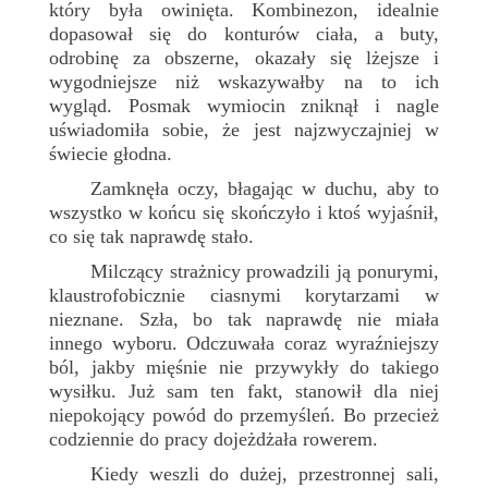
który była owinięta. Kombinezon, idealnie
dopasował się do konturów ciała, a buty,
odrobinę za obszerne, okazały się lżejsze i
wygodniejsze niż wskazywałby na to ich
wygląd. Posmak wymiocin zniknął i nagle
uświadomiła sobie, że jest najzwyczajniej w
świecie głodna.
Zamknęła oczy, błagając w duchu, aby to
wszystko w końcu się skończyło i ktoś wyjaśnił,
co się tak naprawdę stało.
Milczący strażnicy prowadzili ją ponurymi,
klaustrofobicznie ciasnymi korytarzami w
nieznane. Szła, bo tak naprawdę nie miała
innego wyboru. Odczuwała coraz wyraźniejszy
ból, jakby mięśnie nie przywykły do takiego
wysiłku. Już sam ten fakt, stanowił dla niej
niepokojący powód do przemyśleń. Bo przecież
codziennie do pracy dojeżdżała rowerem.
Kiedy weszli do dużej, przestronnej sali,