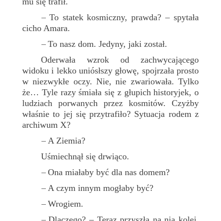
mu się trafił.
To statek kosmiczny, prawda? – spytała
–
cicho Amara.
To nasz dom. Jedyny, jaki został.
–
Oderwała wzrok od zachwycającego
widoku i lekko uniósłszy głowę, spojrzała prosto
w niezwykłe oczy. Nie, nie zwariowała. Tylko
że… Tyle razy śmiała się z głupich historyjek, o
ludziach porwanych przez kosmitów. Czyżby
właśnie to jej się przytrafiło? Sytuacja rodem z
archiwum X?
A Ziemia?
–
Uśmiechnął się drwiąco.
Ona miałaby być dla nas domem?
–
A czym innym mogłaby być?
–
Wrogiem.
–
Dlaczego? – Teraz przyszła na nią kolej,
–