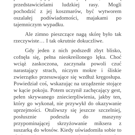
przedstawicielami ludzkiej rasy. Mogli
pochodzić z jej koszmarów, być wytworem
oszalałej podświadomości, majakami po
tajemniczym wypadku.
Ale zimno pieszczące nagą skórę było tak
rzeczywiste… I tak okrutnie dokuczliwe.
Gdy jeden z nich podszedł zbyt blisko,
cofnęła się, pełna nieokreślonego lęku. Choć
wciąż zaskoczona, zaczynała powoli czuć
narastający strach, niczym mokre i śliskie
zwierzątko przesuwające się wzdłuż kręgosłupa.
Powiedział coś, wskazując na urządzenie stojące
w kącie pokoju. Potem uczynił zachęcający gest,
pełen skrywanego zniecierpliwienia, jakby ten,
który go wykonał, nie przywykł do okazywanie
uprzejmości. Otuliwszy się jeszcze szczelniej,
posłusznie podeszła do maszyny
przypominającej skrzyżowanie miksera z
suszarką do włosów. Kiedy uświadomiła sobie to