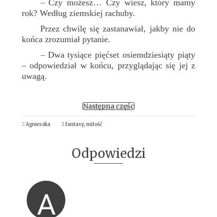
Czy możesz… Czy wiesz, który mamy
–
rok? Według ziemskiej rachuby.
Przez chwilę się zastanawiał, jakby nie do
końca zrozumiał pytanie.
Dwa tysiące pięćset osiemdziesiąty piąty
–
– odpowiedział w końcu, przyglądając się jej z
uwagą.
Następna częśc
Agnieszka
fantasy
,
miłość
Odpowiedzi
A