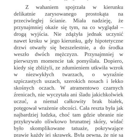
Z wahaniem spojrzała w kierunku
delikatnie zarysowanego prostokąta na
przeciwległej ścianie. Miała nadzieję, że
przynajmniej okaże się tym, na co wyglądał –
drogą wyjścia. Nie zdążyła jednak uczynić
nawet kroku w jego kierunku, gdy hipotetyczne
drzwi otwarły się bezszelestnie, a do środka
weszło dwóch mężczyzn. Przynajmniej w
pierwszym momencie tak pomyślała. Dopiero,
kiedy się zbliżyli, ze zdumieniem utkwiła wzrok
w niezwykłych twarzach, o wyraźnie
szpiczastych uszach, szerokich nosach i lekko
skośnych oczach. W atramentowo czarnych
źrenicach, nie wyczytała ani śladu jakichkolwiek
uczuć, a niemal całkowity brak białek,
potęgował wrażenie obcości. Cała reszta była jak
najbardziej ludzka, choć tam gdzie ubranie nie
przykrywało oliwkowo brunatnej skóry, widać
było skomplikowane tatuaże, pokrywające
prawie każdy jej skrawek. Była pewna, że nie są