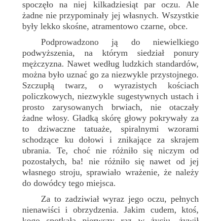
spoczęło na niej kilkadziesiąt par oczu. Ale
żadne nie przypominały jej własnych. Wszystkie
były lekko skośne, atramentowo czarne, obce.
Podprowadzono ją do niewielkiego
podwyższenia, na którym siedział ponury
mężczyzna. Nawet według ludzkich standardów,
można było uznać go za niezwykle przystojnego.
Szczupłą twarz, o wyrazistych kościach
policzkowych, niezwykle sugestywnych ustach i
prosto zarysowanych brwiach, nie otaczały
żadne włosy. Gładką skórę głowy pokrywały za
to dziwaczne tatuaże, spiralnymi wzorami
schodzące ku dołowi i znikające za skrajem
ubrania. Te, choć nie różniło się niczym od
pozostałych, ba! nie różniło się nawet od jej
własnego stroju, sprawiało wrażenie, że należy
do dowódcy tego miejsca.
Za to zadziwiał wyraz jego oczu, pełnych
nienawiści i obrzydzenia. Jakim cudem, ktoś,
kogo spotkała pierwszy raz w życiu, żywił