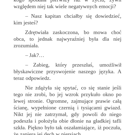
względem niej tak wiele negatywnych emocji?
Nasz kapitan chciałby się dowiedzieć,
–
kim jesteś?
Zdrętwiała zaskoczona, bo mowa choć
obca, to jednak najwyraźniej była dla niej
zrozumiała.
Jak?…
–
Zabieg, który przeszłaś, umożliwił
–
błyskawiczne przyswojenie naszego języka. A
teraz odpowiedz.
Nie zdążyła się spytać, co się stanie jeśli
tego nie zrobi, bo jej wzrok przykuło okno po
lewej stronie. Ogromne, zajmujące prawie całą
ścianę, wypełnione czernią i tysiącami gwiazd.
Nikt jej nie zatrzymał, gdy powoli do niego
podeszła i położyła obie dłonie na gładkiej tafli
szkła. Piękno było tak oszałamiające, iż poczuła,
że zapiera jej dech w piersiach.