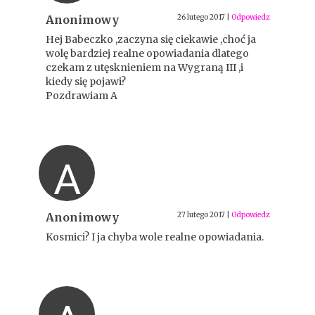
Anonimowy
26 lutego 2017
|
Odpowiedz
Hej Babeczko ,zaczyna się ciekawie ,choć ja
wolę bardziej realne opowiadania dlatego
czekam z utęsknieniem na Wygraną III ,i
kiedy się pojawi?
Pozdrawiam A
A
Anonimowy
27 lutego 2017
|
Odpowiedz
Kosmici? I ja chyba wole realne opowiadania.