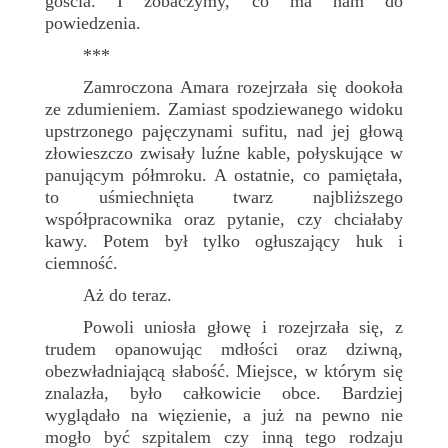
gościa. I zobaczymy, co ma nam do
powiedzenia.
***
Zamroczona Amara rozejrzała się dookoła
ze zdumieniem. Zamiast spodziewanego widoku
upstrzonego pajęczynami sufitu, nad jej głową
złowieszczo zwisały luźne kable, połyskujące w
panującym półmroku. A ostatnie, co pamiętała,
to uśmiechnięta twarz najbliższego
współpracownika oraz pytanie, czy chciałaby
kawy. Potem był tylko ogłuszający huk i
ciemność.
Aż do teraz.
Powoli uniosła głowę i rozejrzała się, z
trudem opanowując mdłości oraz dziwną,
obezwładniającą słabość. Miejsce, w którym się
znalazła, było całkowicie obce. Bardziej
wyglądało na więzienie, a już na pewno nie
mogło być szpitalem czy inną tego rodzaju