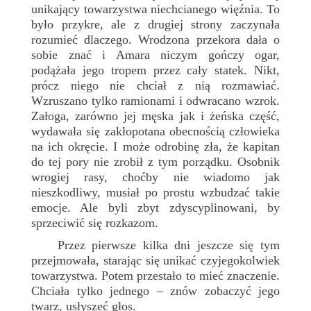
unikający towarzystwa niechcianego więźnia. To
było przykre, ale z drugiej strony zaczynała
rozumieć dlaczego. Wrodzona przekora dała o
sobie znać i Amara niczym gończy ogar,
podążała jego tropem przez cały statek. Nikt,
prócz niego nie chciał z nią rozmawiać.
Wzruszano tylko ramionami i odwracano wzrok.
Załoga, zarówno jej męska jak i żeńska część,
wydawała się zakłopotana obecnością człowieka
na ich okręcie. I może odrobinę zła, że kapitan
do tej pory nie zrobił z tym porządku. Osobnik
wrogiej rasy, choćby nie wiadomo jak
nieszkodliwy, musiał po prostu wzbudzać takie
emocje. Ale byli zbyt zdyscyplinowani, by
sprzeciwić się rozkazom.
Przez pierwsze kilka dni jeszcze się tym
przejmowała, starając się unikać czyjegokolwiek
towarzystwa. Potem przestało to mieć znaczenie.
Chciała tylko jednego – znów zobaczyć jego
twarz, usłyszeć głos.