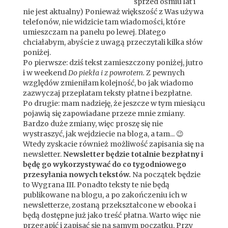
sprzed ośmiu lat i
nie jest aktualny) Ponieważ większość z Was używa
telefonów, nie widzicie tam wiadomości, które
umieszczam na panelu po lewej. Dlatego
chciałabym, abyście z uwagą przeczytali kilka słów
poniżej.
Po pierwsze: dziś tekst zamieszczony poniżej, jutro
i w weekend
Do piekła i z powrotem.
Z pewnych
względów zmieniłam kolejność, bo jak wiadomo
zazwyczaj przeplatam teksty płatne i bezpłatne.
Po drugie: mam nadzieję, że jeszcze w tym miesiącu
pojawią się zapowiadane przeze mnie zmiany.
Bardzo duże zmiany, więc proszę się nie
wystraszyć, jak wejdziecie na bloga, a tam... 😉
Wtedy zyskacie również możliwość zapisania się na
newsletter.
Newsletter będzie totalnie bezpłatny i
będę go wykorzystywać do co tygodniowego
przesyłania nowych tekstów.
Na początek będzie
to Wygrana III. Ponadto teksty te nie będą
publikowane na blogu, a po zakończeniu ich w
newsletterze, zostaną przekształcone w ebooka i
będą dostępne już jako treść płatna. Warto więc nie
przegapić i zapisać się na samym początku. Przy