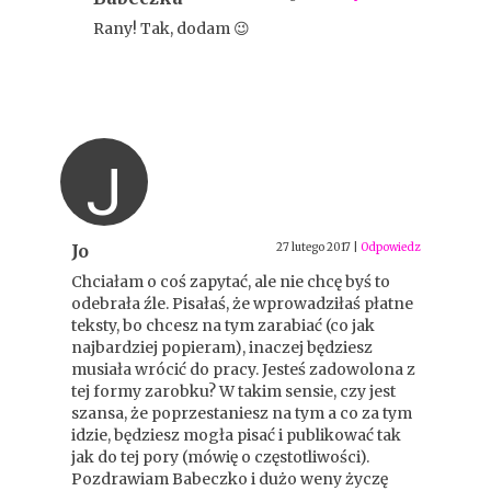
Rany! Tak, dodam 😉
J
Jo
27 lutego 2017
|
Odpowiedz
Chciałam o coś zapytać, ale nie chcę byś to
odebrała źle. Pisałaś, że wprowadziłaś płatne
teksty, bo chcesz na tym zarabiać (co jak
najbardziej popieram), inaczej będziesz
musiała wrócić do pracy. Jesteś zadowolona z
tej formy zarobku? W takim sensie, czy jest
szansa, że poprzestaniesz na tym a co za tym
idzie, będziesz mogła pisać i publikować tak
jak do tej pory (mówię o częstotliwości).
Pozdrawiam Babeczko i dużo weny życzę