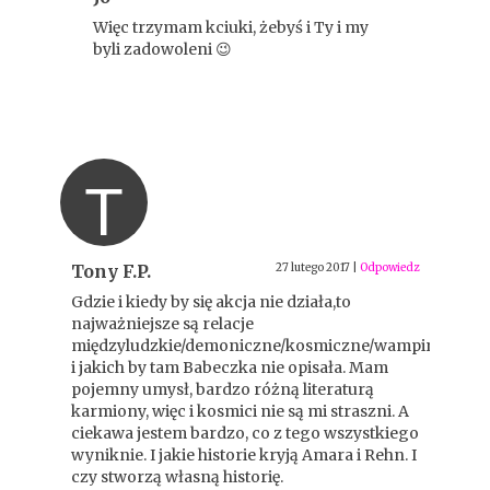
Więc trzymam kciuki, żebyś i Ty i my
byli zadowoleni 😉
T
Tony F.P.
27 lutego 2017
|
Odpowiedz
Gdzie i kiedy by się akcja nie działa,to
najważniejsze są relacje
międzyludzkie/demoniczne/kosmiczne/wampirze
i jakich by tam Babeczka nie opisała. Mam
pojemny umysł, bardzo różną literaturą
karmiony, więc i kosmici nie są mi straszni. A
ciekawa jestem bardzo, co z tego wszystkiego
wyniknie. I jakie historie kryją Amara i Rehn. I
czy stworzą własną historię.