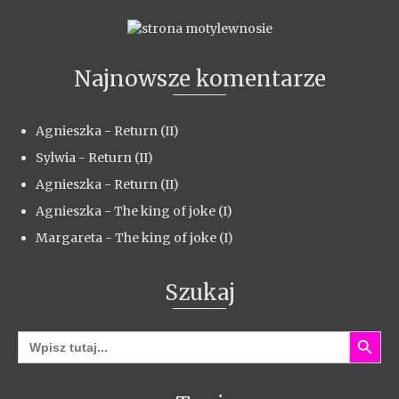
Najnowsze komentarze
Agnieszka
-
Return (II)
Sylwia
-
Return (II)
Agnieszka
-
Return (II)
Agnieszka
-
The king of joke (I)
Margareta
-
The king of joke (I)
Szukaj
Search Button
Search
for: