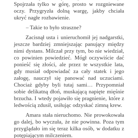
Spojrzała tylko w górę, prosto w rozgniewane
oczy. Przygryzła dolną wargę, jakby chciała
ukryć nagłe rozbawienie.
Takie to było straszne?
–
Zacisnął usta i unieruchomił jej nadgarstki,
jeszcze bardziej zmniejszając panujący między
nimi dystans. Milczał przy tym, bo nie wiedział,
co powinien powiedzieć. Mógł oczywiście dać
ponieść się złości, ale przez te wszystkie lata,
gdy musiał odpowiadać za cały statek i jego
załogę, nauczył się panować nad uczuciami.
Chociaż gdyby byli tutaj sami… Przypomniał
sobie delikatną dłoń, muskającą napięte mięśnie
brzucha. I wtedy pojawiło się pragnienie, które z
ledwością zdusił, usiłując odzyskać zimną krew.
Amara stała nieruchomo. Nie prowokowała
go dalej, bo wyczuła, że nie powinna. Poza tym
przyglądało im się teraz kilka osób, w dodatku z
potępiającym milczeniem.