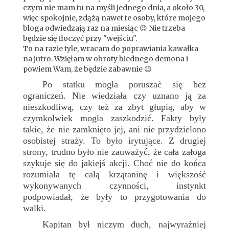
czym nie mam tu na myśli jednego dnia, a około 30,
więc spokojnie, zdążą nawet te osoby, które mojego
bloga odwiedzają raz na miesiąc 😉 Nie trzeba
będzie się tłoczyć przy "wejściu".
To na razie tyle, wracam do poprawiania kawałka
na jutro. Wzięłam w obroty biednego demona i
powiem Wam, że będzie zabawnie 😉
Po statku mogła poruszać się bez
ograniczeń. Nie wiedziała czy uznano ją za
nieszkodliwą, czy też za zbyt głupią, aby w
czymkolwiek mogła zaszkodzić. Fakty były
takie, że nie zamknięto jej, ani nie przydzielono
osobistej straży. To było irytujące. Z drugiej
strony, trudno było nie zauważyć, że cała załoga
szykuje się do jakiejś akcji. Choć nie do końca
rozumiała tę całą krzątaninę i większość
wykonywanych czynności, instynkt
podpowiadał, że były to przygotowania do
walki.
Kapitan był niczym duch, najwyraźniej