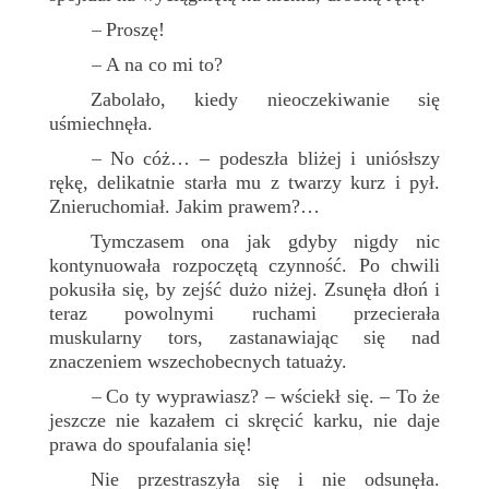
Proszę!
–
A na co mi to?
–
Zabolało, kiedy nieoczekiwanie się
uśmiechnęła.
No cóż… – podeszła bliżej i uniósłszy
–
rękę, delikatnie starła mu z twarzy kurz i pył.
Znieruchomiał. Jakim prawem?…
Tymczasem ona jak gdyby nigdy nic
kontynuowała rozpoczętą czynność. Po chwili
pokusiła się, by zejść dużo niżej. Zsunęła dłoń i
teraz powolnymi ruchami przecierała
muskularny tors, zastanawiając się nad
znaczeniem wszechobecnych tatuaży.
Co ty wyprawiasz? – wściekł się. – To że
–
jeszcze nie kazałem ci skręcić karku, nie daje
prawa do spoufalania się!
Nie przestraszyła się i nie odsunęła.