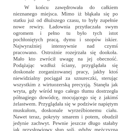
W końcu zawędrowała do całkiem
nieznanego miejsca. Mimo iż błąkała się po
statku już od dłuższego czasu, to były zupełnie
nowe rewiry. Ładownia przytłaczała swym
ogromem i pełno tu było tych istot
pochłoniętych pracą, dymu i snopów iskier.
Najwyraźniej intensywnie nad czymś
pracowano. Ostrożnie rozejrzała się dookoła.
Mało kto zwrócił uwagę na jej obecność.
Podążając wzdłuż ściany, przyglądała się
doskonale zorganizowanej pracy, jakby ktoś
niewidzialny pociągał za sznureczki, sterując
wszystkim z wirtuozerską precyzją. Stanęła jak
wryta, gdy wśród tego całego tłumu dostrzegła
półnagiego dowódcę, mocującego się z jakimś
żelastwem. Przyglądała się w podziwie napiętym
muskułom, doskonale wyrzeźbionemu ciału.
Nawet teraz, pokryty smarem i potem, obudził
jedynie zachwyt. Pewnie jeszcze długo stałaby
jak przysłowiowy słup soli, gdyby mężczyzna