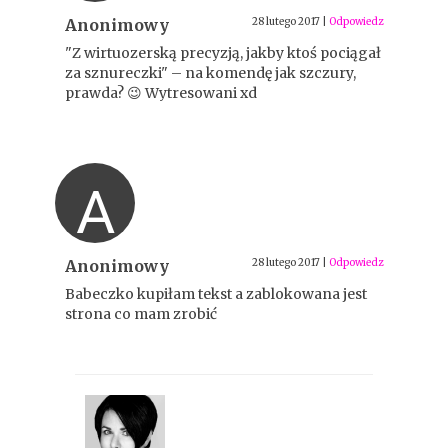
Anonimowy
28 lutego 2017
|
Odpowiedz
"Z wirtuozerską precyzją, jakby ktoś pociągał
za sznureczki" – na komendę jak szczury,
prawda? 😉 Wytresowani xd
A
Anonimowy
28 lutego 2017
|
Odpowiedz
Babeczko kupiłam tekst a zablokowana jest
strona co mam zrobić