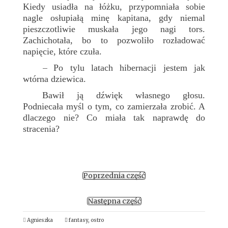
Kiedy usiadła na łóżku, przypomniała sobie
nagle osłupiałą minę kapitana, gdy niemal
pieszczotliwie muskała jego nagi tors.
Zachichotała, bo to pozwoliło rozładować
napięcie, które czuła.
Po tylu latach hibernacji jestem jak
–
wtórna dziewica.
Bawił ją dźwięk własnego głosu.
Podniecała myśl o tym, co zamierzała zrobić. A
dlaczego nie? Co miała tak naprawdę do
stracenia?
Poprzednia część
Następna część
Agnieszka
fantasy
,
ostro