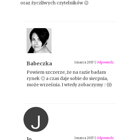
oraz życzliwych czytelników 😉
Babeczka
1 marca 2017
|
Odpowiedz
Powiem szczerze, że na razie badam
rynek 🙂 a czas daje sobie do sierpnia,
może września. I wtedy zobaczymy :-)))
J
Jo
1 marca 2017
|
Odpowiedz