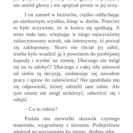
nie uniósł głowy i nie spojrzał prosto w jej oczy.
I on zamarł w bezruchu, ciężko oddychając
po niedawnym wysiłku, klnąc w duchu. Przecież
to było oczywiste, że w końcu się spotkają. A
teraz stała tam, wlepiając w niego najwyraźniej
zafascynowany wzrok, tak intensywny, iż poczuł
się zakłopotany. Skoro nie chciał jej zabić,
trzeba było wsadzić ją z powrotem do poobijanej
kapsuły i wysłać na ziemię. Dlaczego nie mógł
się na to zdobyć? Dlaczego z całej siły odsuwał
od siebie tą decyzję, zasłaniając się nawałem
pracy i spraw do załatwienia? Nie spodobała mu
się odpowiedź, której udzielił sam sobie. Ale
tym razem nie mógł stchórzyć, odwrócić się i
odejść.
Co tu robisz?
–
Podała mu niewielki skrawek czystego
materiału, wygrzebany z kieszeni. Podejrzliwie
spojrzał na wyciągniętą ku niemu, drobną rękę.