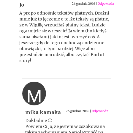
Jo
26 grudnia 2016
|
Odpowiedz
A propo odnośnie tekstów płatnych. Drażni
mnie już to jęczenie o to, że teksty są płatne,
ze w Wigilię wrzuciłaś płatny tekst. Ludzie
ogarnijcie się wreszcie! Ja wiem (bo kiedyś
sama pisałam) jak to jest tworzyć coś. A
jeszcze gdy do tego dochodzą codzienne
obowiązki, to tym bardziej. Więc albo
przestańcie marudzić, albo czytać! End of
story!
M
mika kamaka
26 grudnia 2016
|
Odpowiedz
Dokładnie 🙂
Powiem Ci Jo, że jestem w zszokowana
takim zachowaniem. Serio! Przyjść na