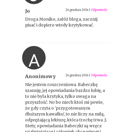
Jo
26 grudnia 2016
|
Odpowiedz
Droga Moniko, załóż bloga, zacznij
pisać i dopiero wtedy krytykować.
A
Anonimowy
26 grudnia 2016
|
Odpowiedz
Nie jestem roszczeniowa. Babeczkę
szanuję, jej opowiadania bardzo lubię, a
to nie była krytyka, tylko uwaga na
przyszłość. No bo niech ktoś mi powie,
że gdy czyta o 'przygotowanym
dłuższym kawałku', to nie liczy na miłą,
odprężającą lekturę, która trochę trwa ;).
Stety, opowiadania Babeczki są wręcz
uzależniające i człowiek chce więcej i