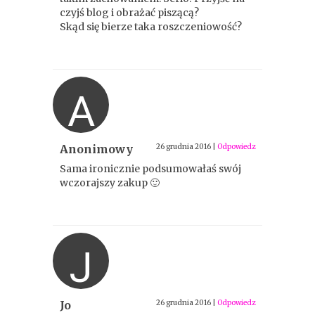
czyjś blog i obrażać piszącą?
Skąd się bierze taka roszczeniowość?
A
Anonimowy
26 grudnia 2016
|
Odpowiedz
Sama ironicznie podsumowałaś swój
wczorajszy zakup 🙂
J
Jo
26 grudnia 2016
|
Odpowiedz