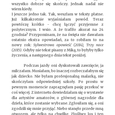
wszystko dobrze się skończy. Jednak nadal nie
wiem kiedy.
I jeszcze jedno tak. Tak, weszłam w teksty płatne.
Już kilkakrotnie wyjaśniałam powód. Teraz
powtórzę krótko - chcę łączyć przyjemne z
pożytecznym. I wsio. A że trafiło akurat na 24
grudnia? Przypominam, że na święta nie dawałam
ostatnio ekstra opowiadań, za to robiłam to na
nowy rok:
Sylwestrowa opowieść (2014), Trzy noce
(2015)
. Gdyby nie tekst pisany z Miką, to byłyby tylko
życzenia, a następnego dnia tekst poniżej.
*
Podczas jazdy oni dyskutowali zawzięcie, ja
milczałam. Musiałam, bo inaczej rozbeczałabym się
jak dziecko. Nie byłam profesjonalną malarką, nie
skończyłam odpowiedniej szkoły. Po prostu w
pewnym momencie zapragnęłam pasję przekuć w
coś więcej. Z internetu dowiedziałam się o wystawie
dla artystów amatorów, o głównej nagrodzie dla
dzieła, które zostanie wybrane. Zgłosiłam się, a oni
zgodzili się mnie przyjąć. Niebo stanęło przede mną
otworem, ale tylko na chwilkę. Złośliwy los i ten