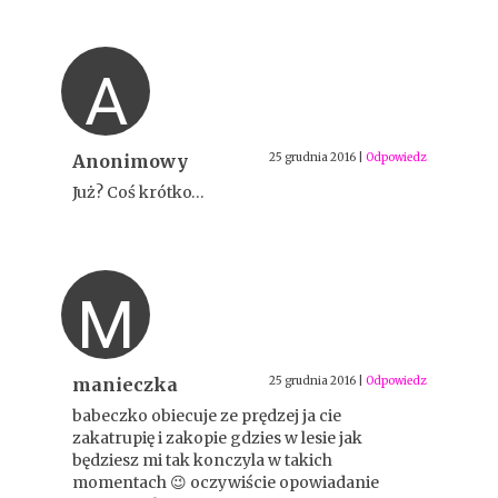
A
Anonimowy
25 grudnia 2016
|
Odpowiedz
Już? Coś krótko…
M
manieczka
25 grudnia 2016
|
Odpowiedz
babeczko obiecuje ze prędzej ja cie
zakatrupię i zakopie gdzies w lesie jak
będziesz mi tak konczyla w takich
momentach 😉 oczywiście opowiadanie