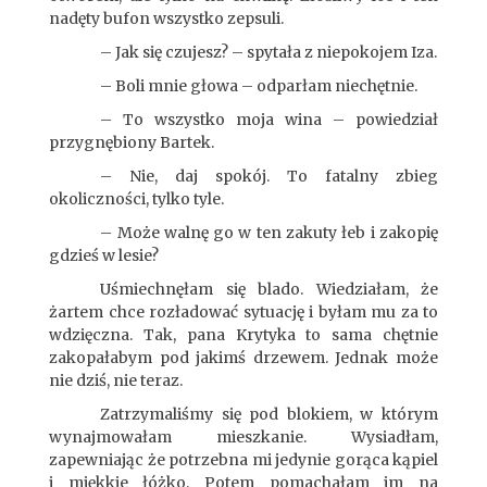
nadęty bufon wszystko zepsuli.
– Jak się czujesz? – spytała z niepokojem Iza.
– Boli mnie głowa – odparłam niechętnie.
– To wszystko moja wina – powiedział
przygnębiony Bartek.
– Nie, daj spokój. To fatalny zbieg
okoliczności, tylko tyle.
– Może walnę go w ten zakuty łeb i zakopię
gdzieś w lesie?
Uśmiechnęłam się blado. Wiedziałam, że
żartem chce rozładować sytuację i byłam mu za to
wdzięczna. Tak, pana Krytyka to sama chętnie
zakopałabym pod jakimś drzewem. Jednak może
nie dziś, nie teraz.
Zatrzymaliśmy się pod blokiem, w którym
wynajmowałam mieszkanie. Wysiadłam,
zapewniając że potrzebna mi jedynie gorąca kąpiel
i miękkie łóżko. Potem pomachałam im na