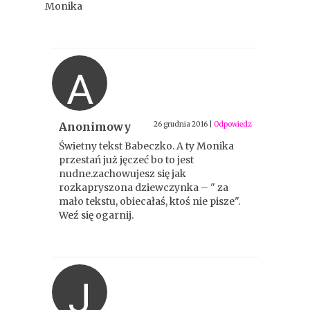
Monika
A
Anonimowy
26 grudnia 2016
|
Odpowiedz
Świetny tekst Babeczko. A ty Monika
przestań już jęczeć bo to jest
nudne.zachowujesz się jak
rozkapryszona dziewczynka – " za
mało tekstu, obiecałaś, ktoś nie pisze".
Weź się ogarnij.
J