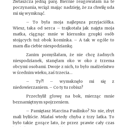
Zwłaszcza jedną parę. Biernie reagowałam na te
poczynania, wciąż mając nadzieję, że za chwilę uda
mi się wymknąć.
– To była moja najlepsza przyjaciółka.
Wiesz, taka od serca – trajkotała jak najęta moja
matka, ciągnąc mnie w kierunku grupki osób
stojących tuż obok kominka. – A tak w ogóle to
mam dla ciebie niespodziankę.
Zanim pomyślałam, że nie chcę żadnych
niespodzianek, stanęłam oko w oko z trzema
obcymi osobami. Dwoje z nich, to było małżeństwo
w średnim wieku, zaś trzecia…
– Ty?! – wymsknęło mi się z
niedowierzaniem. – Co ty tu robisz?
Przechylił głowę na bok, mierząc mnie
beznamiętnym spojrzeniem.
– Pamiętasz Marcina Paulinko? No nie, zbyt
mali byliście. Miałaś wtedy chyba z trzy latka. To
było takie gorące lato, że przez prawie cały czas