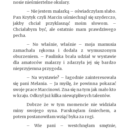
nosie nieśmiertelne okulary.
– Nie jestem malarką – oświadczyłam słabo.
Pan Krytyk czyli Marcin uśmiechnął się szyderczo,
jakby chciał przyklasnąć moim słowom. –
Chciałabym być, ale ostatnio mam prawdziwego
pecha.
– No właśnie, właśnie – moja mamusia
zamachała rękoma i dodała z wymuszonym
oburzeniem. – Paulinka brała udział w wystawie
dla amatorów malarzy i zdarzyła jej się bardzo
nieprzyjemna przygoda.
– Na wystawie? – łagodnie zainteresowała
się pani Melania. – Ja myślę, że powinna pokazać
swoje prace Marcinowi. Zna się na tym jak mało kto
w kraju. Odkrył już kilka niewątpliwych talentów.
Dobrze że w tym momencie nie widziała
miny swojego syna. Parsknęłam śmiechem, a
potem postanowiłam wziąć byka za rogi.
– Wie pani – westchnęłam smętnie,