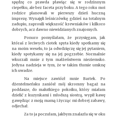
spędzę co prawda pławiąc się w rodzinnym
ciepełku, ale bez faceta przy boku. A tego roku moi
rodzice planowali w pierwszy dzień huczną
imprezę. Wynajęli leśniczówkę gdzieś na totalnym
zadupiu, zaprosili większość krewniaków i kilkoro
dobrych, acz dawno niewidzianych znajomych.
Ponuro pomyślałam, że przysięgam, jak
któraś z leciwych ciotek spyta kiedy spotkamy się
na moim weselu, to ja odwdzięczę się jej pytaniem,
kiedy spotykamy się na jej pogrzebie. Normalnie
wkurzali mnie z tym małżeństwem nieziemsko.
Jedyna nadzieja w tym, że w takim tłumie umknę
ich uwadze.
Na miejsce zawiózł mnie Bartek. Po
dżentelmeńsku zaniósł mój skromny bagaż na
poddasze, do malutkiego pokoiku, który miałam
dzielić z kuzynkami i młodszą siostrą, wypił kawę
gawędząc z moją mamą i życząc mi dobrej zabawy,
odjechał.
Za to ja poczułam, jakbym znalazła się w oku