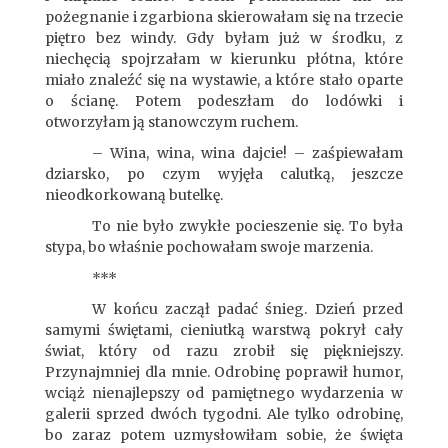
pożegnanie i zgarbiona skierowałam się na trzecie
piętro bez windy. Gdy byłam już w środku, z
niechęcią spojrzałam w kierunku płótna, które
miało znaleźć się na wystawie, a które stało oparte
o ścianę. Potem podeszłam do lodówki i
otworzyłam ją stanowczym ruchem.
– Wina, wina, wina dajcie! – zaśpiewałam
dziarsko, po czym wyjęła calutką, jeszcze
nieodkorkowaną butelkę.
To nie było zwykłe pocieszenie się. To była
stypa, bo właśnie pochowałam swoje marzenia.
***
W końcu zaczął padać śnieg. Dzień przed
samymi świętami, cieniutką warstwą pokrył cały
świat, który od razu zrobił się piękniejszy.
Przynajmniej dla mnie. Odrobinę poprawił humor,
wciąż nienajlepszy od pamiętnego wydarzenia w
galerii sprzed dwóch tygodni. Ale tylko odrobinę,
bo zaraz potem uzmysłowiłam sobie, że święta