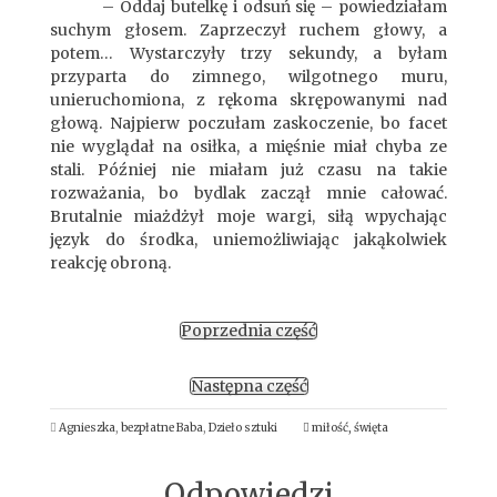
– Oddaj butelkę i odsuń się – powiedziałam
suchym głosem. Zaprzeczył ruchem głowy, a
potem… Wystarczyły trzy sekundy, a byłam
przyparta do zimnego, wilgotnego muru,
unieruchomiona, z rękoma skrępowanymi nad
głową. Najpierw poczułam zaskoczenie, bo facet
nie wyglądał na osiłka, a mięśnie miał chyba ze
stali. Później nie miałam już czasu na takie
rozważania, bo bydlak zaczął mnie całować.
Brutalnie miażdżył moje wargi, siłą wpychając
język do środka, uniemożliwiając jakąkolwiek
reakcję obroną.
Poprzednia część
Następna część
Agnieszka
,
bezpłatne Baba
,
Dzieło sztuki
miłość
,
święta
Odpowiedzi