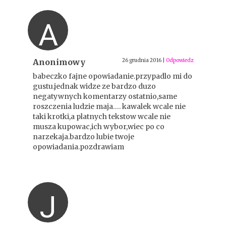
A
Anonimowy
26 grudnia 2016
|
Odpowiedz
babeczko fajne opowiadanie.przypadlo mi do
gustu.jednak widze ze bardzo duzo
negatywnych komentarzy ostatnio,same
roszczenia ludzie maja…. kawalek wcale nie
taki krotki,a platnych tekstow wcale nie
musza kupowac,ich wybor,wiec po co
narzekaja.bardzo lubie twoje
opowiadania.pozdrawiam
J