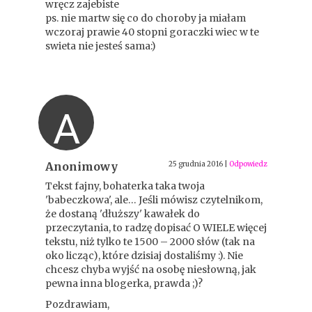
wręcz zajebiste
ps. nie martw się co do choroby ja miałam
wczoraj prawie 40 stopni goraczki wiec w te
swieta nie jesteś sama:)
A
Anonimowy
25 grudnia 2016
|
Odpowiedz
Tekst fajny, bohaterka taka twoja
'babeczkowa', ale… Jeśli mówisz czytelnikom,
że dostaną 'dłuższy' kawałek do
przeczytania, to radzę dopisać O WIELE więcej
tekstu, niż tylko te 1500 – 2000 słów (tak na
oko licząc), które dzisiaj dostaliśmy :). Nie
chcesz chyba wyjść na osobę niesłowną, jak
pewna inna blogerka, prawda ;)?
Pozdrawiam,