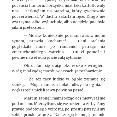
nawymyślać. – Typowy sztywniak, bez odrobiny
poczucia humoru. I brzydki, miał taki kartoflowaty
nos – zerknęłam na Marcina, który gwałtownie
poczerwieniał. W duchu zatarłam ręce. Długo nie
wytrzyma. Albo wybuchnie, albo odejdzie pod byle
jakim pretekstem.
– Musisz koniecznie porozmawiać z moim
synem, prawda kochanie? – Pani Melania
pogładziła mnie po ramieniu, patrząc na
znieruchomiałego Marcina. – On ci pomoże i
pewnie nawet odkręcicie całą sytuację.
Obróciłam się, stając oko w oko z wrogiem.
Wróg miał żądzę mordu w oczach. Ja rozbawienie.
– Że też tacy ludzie w ogóle zajmują się
sztuką. – Moja mamusia dolała oliwy do ognia. –
Większość z nich krowy powinna pasać…
Marcin sapnął, mamrocząc coś niewyraźnie
pod nosem. Mierzyliśmy się wzrokiem, a że byliśmy
prawie podobnego wzrostu, po prostu patrzyliśmy
sobie prosto w oczy. Na szczęście mojej mamie