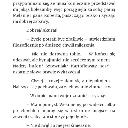
przypomniało się, że musi koniecznie przedstawić
im jakąś koleżankę, więc pociągnęła za sobą panią
Melanie i pana Roberta, puszczając oczko i życząc
mi dobrej zabawy.
Dobrej? Akurat!
– Życie potrafi być złośliwie – stwierdziłam
filozoficznie po dłuższej chwili milczenia.
– Nic nie dorówna tobie. – W końcu się
odezwał, ale bynajmniej nie serdecznym tonem. –
Nadęty bufon? Sztywniak? Kartoflowaty nos?! –
ostatnie słowa prawie wykrzyczał.
– Ciszej – rozejrzałam się z niepokojem. –
Należy ci się pochwała, za zachowanie zimnej krwi.
– W dupie mam twoje uznanie! – syknął.
– Mam pomysł. Weźmiemy po widelcu, albo
po chochli i udamy się w ustronne miejsce na
zewnątrz, aby tam stoczyć pojedynek.
– Nie drwij! To nie jest śmieszne.