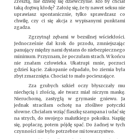
Zresztą, nie dziwię się dziewczynie. Kto by chciał
taką drętwą kłodę? Założę się, że ty nawet seksu nie
uprawiasz spontanicznie, tylko sprawdzasz co
chwilę, czy ci się akcja z wypisanymi punktami
zgadza.
Zgrzytnął zębami w bezsilnej wściekłości.
Jednocześnie dał krok do przodu, zmniejszając
panujący między nami dystans do niebezpiecznego
minimum. Przyznam, że poczułam strach. W końcu
nie znałam człowieka. Ukatrupi mnie, porzuci
gdzieś kącie. Zakopanie odpadało, bo ziemia była
zbyt zmarznięta. Chociaż to mało pocieszające.
Zza grubych szkieł oczy błyszczały mu
niechęcią i złością, ale twarz miał niczym maskę.
Nieruchomą, zastygłą w grymasie gniewu. Ja
jednak straciłam ochotę na złośliwe potyczki
słowne. Chciałam wziąć flaszkę szampana i udać się
na strych, do swojego malutkiego pokoiku. Napiję
się, popłaczę, potem pójdę spać. Do żadnej w tych
czynności nie było potrzebne mi towarzystwo.