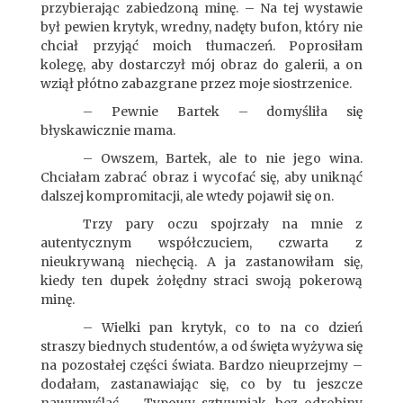
przybierając zabiedzoną minę. – Na tej wystawie
był pewien krytyk, wredny, nadęty bufon, który nie
chciał przyjąć moich tłumaczeń. Poprosiłam
kolegę, aby dostarczył mój obraz do galerii, a on
wziął płótno zabazgrane przez moje siostrzenice.
– Pewnie Bartek – domyśliła się
błyskawicznie mama.
– Owszem, Bartek, ale to nie jego wina.
Chciałam zabrać obraz i wycofać się, aby uniknąć
dalszej kompromitacji, ale wtedy pojawił się on.
Trzy pary oczu spojrzały na mnie z
autentycznym współczuciem, czwarta z
nieukrywaną niechęcią. A ja zastanowiłam się,
kiedy ten dupek żołędny straci swoją pokerową
minę.
– Wielki pan krytyk, co to na co dzień
straszy biednych studentów, a od święta wyżywa się
na pozostałej części świata. Bardzo nieuprzejmy –
dodałam, zastanawiając się, co by tu jeszcze