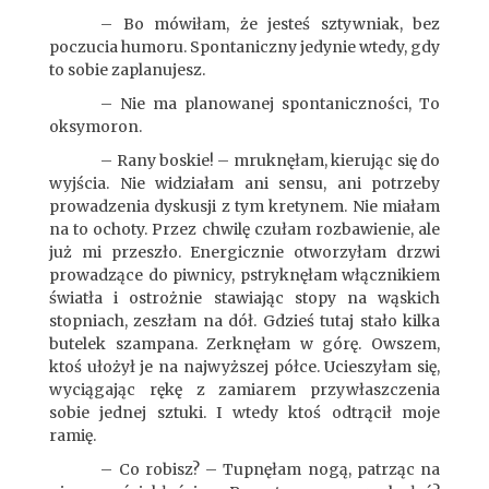
– Bo mówiłam, że jesteś sztywniak, bez
poczucia humoru. Spontaniczny jedynie wtedy, gdy
to sobie zaplanujesz.
– Nie ma planowanej spontaniczności, To
oksymoron.
– Rany boskie! – mruknęłam, kierując się do
wyjścia. Nie widziałam ani sensu, ani potrzeby
prowadzenia dyskusji z tym kretynem. Nie miałam
na to ochoty. Przez chwilę czułam rozbawienie, ale
już mi przeszło. Energicznie otworzyłam drzwi
prowadzące do piwnicy, pstryknęłam włącznikiem
światła i ostrożnie stawiając stopy na wąskich
stopniach, zeszłam na dół. Gdzieś tutaj stało kilka
butelek szampana. Zerknęłam w górę. Owszem,
ktoś ułożył je na najwyższej półce. Ucieszyłam się,
wyciągając rękę z zamiarem przywłaszczenia
sobie jednej sztuki. I wtedy ktoś odtrącił moje
ramię.
– Co robisz? – Tupnęłam nogą, patrząc na