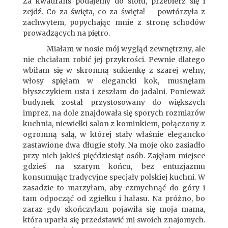
Za kwadrans podajemy do stołu, przebierz się i
zejdź. Co za święta, co za święta! – powtórzyła z
zachwytem, popychając mnie z stronę schodów
prowadzących na piętro.
Miałam w nosie mój wygląd zewnętrzny, ale
nie chciałam robić jej przykrości. Pewnie dlatego
wbiłam się w skromną sukienkę z szarej wełny,
włosy spięłam w elegancki kok, musnęłam
błyszczykiem usta i zeszłam do jadalni. Ponieważ
budynek został przystosowany do większych
imprez, na dole znajdowała się sporych rozmiarów
kuchnia, niewielki salon z kominkiem, połączony z
ogromną salą, w której stały właśnie elegancko
zastawione dwa długie stoły. Na moje oko zasiadło
przy nich jakieś pięćdziesiąt osób. Zajęłam miejsce
gdzieś na szarym końcu, bez entuzjazmu
konsumując tradycyjne specjały polskiej kuchni. W
zasadzie to marzyłam, aby czmychnąć do góry i
tam odpocząć od zgiełku i hałasu. Na próżno, bo
zaraz gdy skończyłam pojawiła się moja mama,
która uparła się przedstawić mi swoich znajomych.