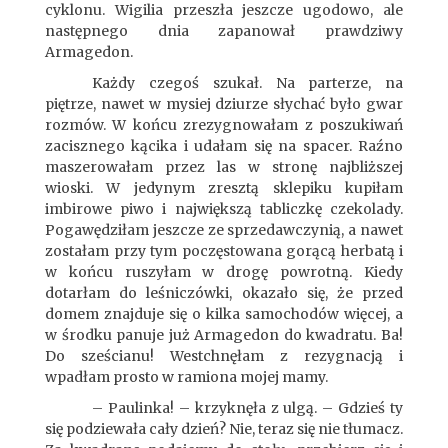
cyklonu. Wigilia przeszła jeszcze ugodowo, ale
następnego dnia zapanował prawdziwy
Armagedon.
Każdy czegoś szukał. Na parterze, na
piętrze, nawet w mysiej dziurze słychać było gwar
rozmów. W końcu zrezygnowałam z poszukiwań
zacisznego kącika i udałam się na spacer. Raźno
maszerowałam przez las w stronę najbliższej
wioski. W jedynym zresztą sklepiku kupiłam
imbirowe piwo i największą tabliczkę czekolady.
Pogawędziłam jeszcze ze sprzedawczynią, a nawet
zostałam przy tym poczęstowana gorącą herbatą i
w końcu ruszyłam w drogę powrotną. Kiedy
dotarłam do leśniczówki, okazało się, że przed
domem znajduje się o kilka samochodów więcej, a
w środku panuje już Armagedon do kwadratu. Ba!
Do sześcianu! Westchnęłam z rezygnacją i
wpadłam prosto w ramiona mojej mamy.
– Paulinka! – krzyknęła z ulgą. – Gdzieś ty
się podziewała cały dzień? Nie, teraz się nie tłumacz.