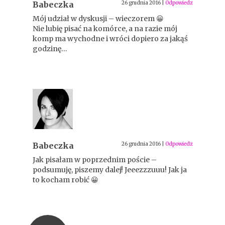
Babeczka
26 grudnia 2016
|
Odpowiedz
Mój udział w dyskusji – wieczorem 😀
Nie lubię pisać na komórce, a na razie mój
komp ma wychodne i wróci dopiero za jakąś
godzinę…
Babeczka
26 grudnia 2016
|
Odpowiedz
Jak pisałam w poprzednim poście –
podsumuję, piszemy dalej! Jeeezzzuuu! Jak ja
to kocham robić 😀