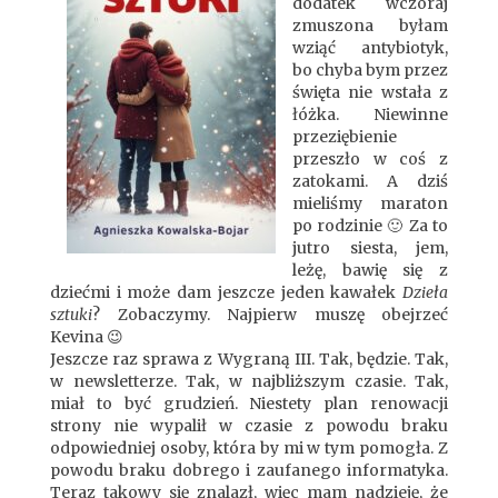
dodatek wczoraj
zmuszona byłam
wziąć antybiotyk,
bo chyba bym przez
święta nie wstała z
łóżka. Niewinne
przeziębienie
przeszło w coś z
zatokami. A dziś
mieliśmy maraton
po rodzinie 🙂 Za to
jutro siesta, jem,
leżę, bawię się z
dziećmi i może dam jeszcze jeden kawałek
Dzieła
sztuki
? Zobaczymy. Najpierw muszę obejrzeć
Kevina 😉
Jeszcze raz sprawa z Wygraną III. Tak, będzie. Tak,
w newsletterze. Tak, w najbliższym czasie. Tak,
miał to być grudzień. Niestety plan renowacji
strony nie wypalił w czasie z powodu braku
odpowiedniej osoby, która by mi w tym pomogła. Z
powodu braku dobrego i zaufanego informatyka.
Teraz takowy się znalazł, więc mam nadzieję, że