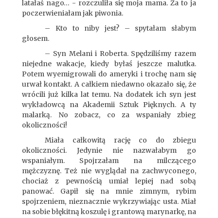
latałaś nago… - rozczuliła się moja mama. Za to ja
poczerwieniałam jak piwonia.
– Kto to niby jest? – spytałam słabym
głosem.
– Syn Melani i Roberta. Spędziliśmy razem
niejedne wakacje, kiedy byłaś jeszcze malutka.
Potem wyemigrowali do ameryki i trochę nam się
urwał kontakt. A całkiem niedawno okazało się, że
wrócili już kilka lat temu. Na dodatek ich syn jest
wykładowcą na Akademii Sztuk Pięknych. A ty
malarką. No zobacz, co za wspaniały zbieg
okoliczności!
Miała całkowitą rację co do zbiegu
okoliczności. Jedynie nie nazwałabym go
wspaniałym. Spojrzałam na milczącego
mężczyznę. Też nie wyglądał na zachwyconego,
chociaż z pewnością umiał lepiej nad sobą
panować. Gapił się na mnie zimnym, rybim
spojrzeniem, nieznacznie wykrzywiając usta. Miał
na sobie błękitną koszulę i grantową marynarkę, na