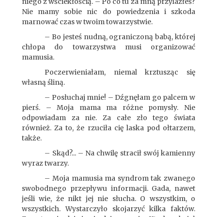
niego z wściekłością. – Po co tu za mną przylazłeś?
Nie mamy sobie nic do powiedzenia i szkoda
marnować czas w twoim towarzystwie.
– Bo jesteś nudną, ograniczoną babą, której
chłopa do towarzystwa musi organizować
mamusia.
Poczerwieniałam, niemal krztusząc się
własną śliną.
– Posłuchaj mnie! – Dźgnęłam go palcem w
pierś. – Moja mama ma różne pomysły. Nie
odpowiadam za nie. Za całe zło tego świata
również. Za to, że rzuciła cię laska pod ołtarzem,
także.
– Skąd?... – Na chwilę stracił swój kamienny
wyraz twarzy.
– Moja mamusia ma syndrom tak zwanego
swobodnego przepływu informacji. Gada, nawet
jeśli wie, że nikt jej nie słucha. O wszystkim, o
wszystkich. Wystarczyło skojarzyć kilka faktów.