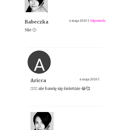
Babeczka
4 maja 2020
|
Odpowiedz
Nie 🙂
A
Aricca
4 maja 2020
|
🤷🏻‍♀️ ale bawię się świetnie 😂🥰