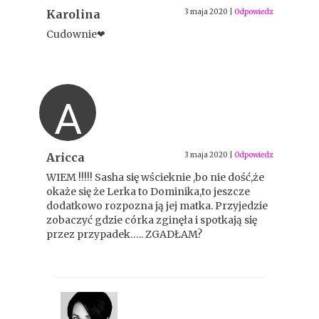
Karolina
3 maja 2020
|
Odpowiedz
Cudownie❤
A
Aricca
3 maja 2020
|
Odpowiedz
WIEM !!!!! Sasha się wścieknie ,bo nie dość,że
okaże się że Lerka to Dominika,to jeszcze
dodatkowo rozpozna ją jej matka. Przyjedzie
zobaczyć gdzie córka zginęła i spotkają się
przez przypadek….. ZGADŁAM?