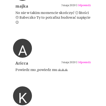
majka
3 maja 2020
|
Odpowiedz
No nie w takim momencie skończyć 🙁 litości
🥺 Babeczko Ty to potrafisz budować napięcie
😉
A
Aricca
3 maja 2020
|
Odpowiedz
Powiedz mu ,powiedz mu 🙏🙏🙏
K