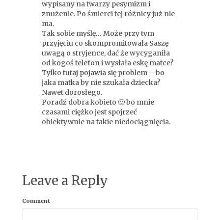
wypisany na twarzy pesymizm i
znużenie. Po śmierci tej różnicy już nie
ma.
Tak sobie myślę… Może przy tym
przyjęciu co skompromitowała Saszę
uwagą o stryjence, dać że wycyganiła
od kogoś telefon i wysłała eskę matce?
Tylko tutaj pojawia się problem – bo
jaka matka by nie szukała dziecka?
Nawet dorosłego.
Poradź dobra kobieto 🙂 bo mnie
czasami ciężko jest spojrzeć
obiektywnie na takie niedociągnięcia.
Leave a Reply
Comment