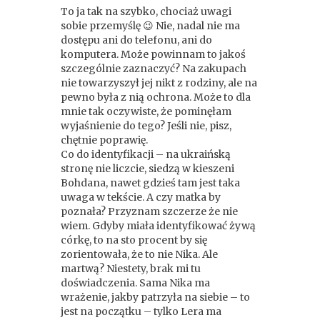
To ja tak na szybko, chociaż uwagi
sobie przemyślę 😉 Nie, nadal nie ma
dostępu ani do telefonu, ani do
komputera. Może powinnam to jakoś
szczególnie zaznaczyć? Na zakupach
nie towarzyszył jej nikt z rodziny, ale na
pewno była z nią ochrona. Może to dla
mnie tak oczywiste, że pominęłam
wyjaśnienie do tego? Jeśli nie, pisz,
chętnie poprawię.
Co do identyfikacji – na ukraińską
stronę nie liczcie, siedzą w kieszeni
Bohdana, nawet gdzieś tam jest taka
uwaga w tekście. A czy matka by
poznała? Przyznam szczerze że nie
wiem. Gdyby miała identyfikować żywą
córkę, to na sto procent by się
zorientowała, że to nie Nika. Ale
martwą? Niestety, brak mi tu
doświadczenia. Sama Nika ma
wrażenie, jakby patrzyła na siebie – to
jest na początku – tylko Lera ma