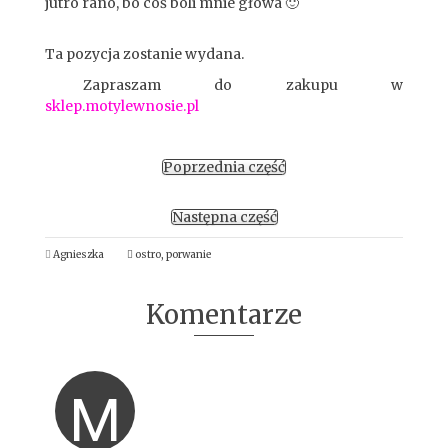
jutro rano, bo coś boli mnie głowa 🙂
Ta pozycja zostanie wydana.
Zapraszam do zakupu w
sklep.motylewnosie.pl
Poprzednia część
Następna część
Agnieszka
ostro
,
porwanie
Komentarze
M