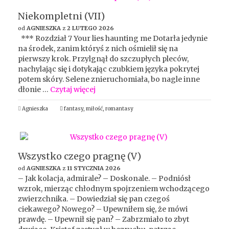
Niekompletni (VII)
od
AGNIESZKA
z
2 LUTEGO 2026
*** Rozdział 7 Your lies haunting me Dotarła jedynie
na środek, zanim któryś z nich ośmielił się na
pierwszy krok. Przylgnął do szczupłych pleców,
nachylając się i dotykając czubkiem języka pokrytej
potem skóry. Selene znieruchomiała, bo nagle inne
dłonie …
Czytaj więcej
Agnieszka
fantasy
,
miłość
,
romantasy
Wszystko czego pragnę (V)
od
AGNIESZKA
z
11 STYCZNIA 2026
– Jak kolacja, admirale? – Doskonale. – Podniósł
wzrok, mierząc chłodnym spojrzeniem wchodzącego
zwierzchnika. – Dowiedział się pan czegoś
ciekawego? Nowego? – Upewniłem się, że mówi
prawdę. – Upewnił się pan? – Zabrzmiało to zbyt