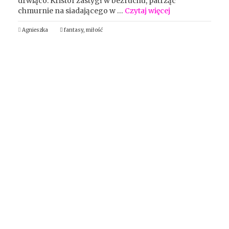
drwiąco. Kristof zastygł w bezruchu, patrząc
chmurnie na siadającego w …
Czytaj więcej
Agnieszka
fantasy
,
miłość