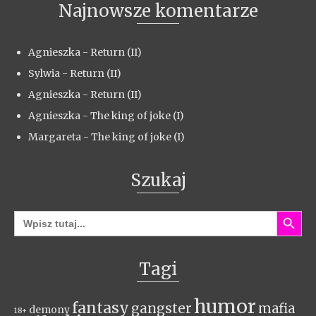
Najnowsze komentarze
Agnieszka
-
Return (II)
Sylwia
-
Return (II)
Agnieszka
-
Return (II)
Agnieszka
-
The king of joke (I)
Margareta
-
The king of joke (I)
Szukaj
Search Button
Search
for:
Tagi
humor
fantasy
gangster
mafia
demony
18+