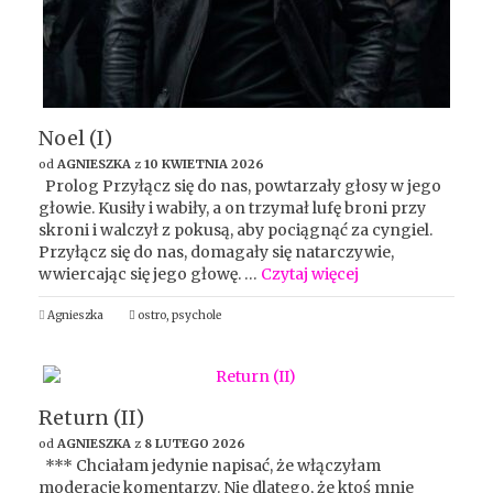
Noel (I)
od
AGNIESZKA
z
10 KWIETNIA 2026
Prolog Przyłącz się do nas, powtarzały głosy w jego
głowie. Kusiły i wabiły, a on trzymał lufę broni przy
skroni i walczył z pokusą, aby pociągnąć za cyngiel.
Przyłącz się do nas, domagały się natarczywie,
wwiercając się jego głowę. …
Czytaj więcej
Agnieszka
ostro
,
psychole
Return (II)
od
AGNIESZKA
z
8 LUTEGO 2026
*** Chciałam jedynie napisać, że włączyłam
moderację komentarzy. Nie dlatego, że ktoś mnie