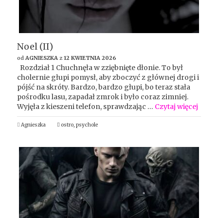
Noel (II)
od
AGNIESZKA
z
12 KWIETNIA 2026
Rozdział 1 Chuchnęła w zziębnięte dłonie. To był
cholernie głupi pomysł, aby zboczyć z głównej drogi i
pójść na skróty. Bardzo, bardzo głupi, bo teraz stała
pośrodku lasu, zapadał zmrok i było coraz zimniej.
Wyjęła z kieszeni telefon, sprawdzając …
Czytaj więcej
Agnieszka
ostro
,
psychole